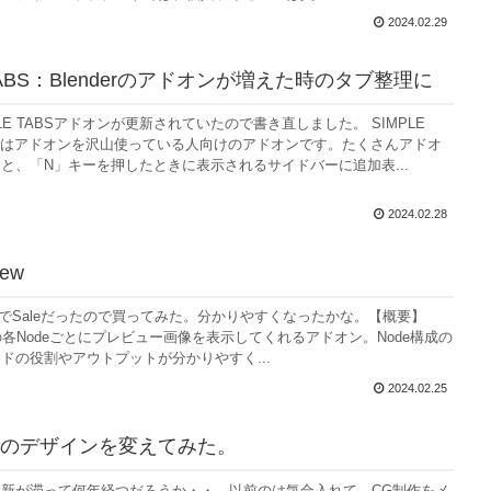
2024.02.29
 TABS：Blenderのアドオンが増えた時のタブ整理に
LE TABSアドオンが更新されていたので書き直しました。 SIMPLE
オンはアドオンを沢山使っている人向けのアドオンです。たくさんアドオ
と、「N」キーを押したときに表示されるサイドバーに追加表...
2024.02.28
iew
MarketでSaleだったので買ってみた。分かりやすくなったかな。【概要】
ditorの各Nodeごとにプレビュー画像を表示してくれるアドオン。Node構成の
ドの役割やアウトプットが分かりやすく...
2024.02.25
のデザインを変えてみた。
新が滞って何年経つだろうか・・。以前のは気合入れて、CG制作をメ