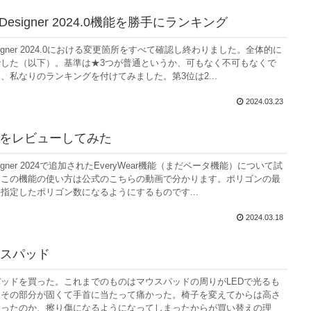
us Designer 2024.0機能を勝手にランキング
 Designer 2024.0における変更箇所をすべて確認し終わりました。全体的に
した（以下）。基準は★3つが普通というか、可もなく不可もなくで
、私なりのランキングを付けてみました。第3位は2...
2024.03.23
earをレビューしてみた
 Designer 2024で追加されたEveryWear機能（まだベータ機能）について試
。この機能の使い方は公式のこちらの動画で分かります。ポリゴンの最
指定したポリゴン数になるようにするものです...
2024.03.18
スパッド
ッドを買った。これまでのものはマウスパッドの周りがLEDで光るも
、その部分が固くて手首に当たって痛かった。椅子を変えてからは高さ
なったのか、擦り傷になるようになってしまったからが買い替えの理