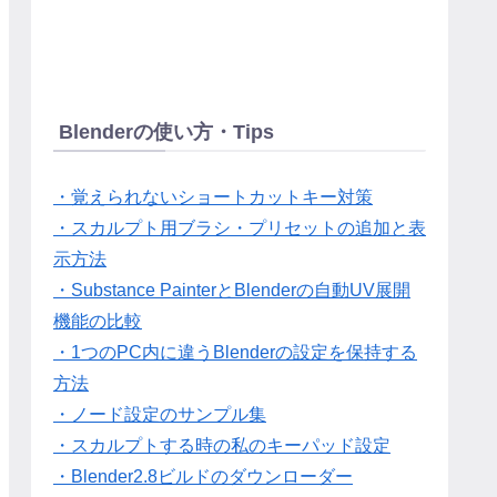
Blenderの使い方・Tips
・覚えられないショートカットキー対策
・スカルプト用ブラシ・プリセットの追加と表
示方法
・Substance PainterとBlenderの自動UV展開
機能の比較
・1つのPC内に違うBlenderの設定を保持する
方法
・ノード設定のサンプル集
・スカルプトする時の私のキーパッド設定
・Blender2.8ビルドのダウンローダー