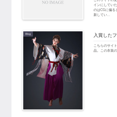
インにしてい
のはCGに偏る
新してい...
Blog
入賞したフ
こちらのサイ
品。この衣装