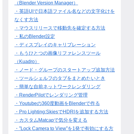
（Blender Version Manager）
・英語UIで日本語ファイル名などの文字化けを
なくす方法
・マウスリリースで移動先を確定する方法
・私のBlender設定
・ディスプレイのキャリブレーション
・もうひとつの画像リファレンスツール
（Kuadro）
・ノード・グループのスタートアップ追加方法
・ツールシェルフのタブをまとめたいとき
・簡単な自前ネットワークレンダリング
・RenderPilotでレンダリング管理
・Youtubeの360度動画をBlenderで作る
・Pro Lighting:SkiesでHDRIを追加する方法
・カスタムMatcapで気分を変える
・”Lock Camera to View”を1発で有効にする方