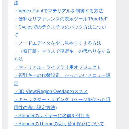
法
・Vertex Paintでマテリアルを制御する方法
・便利なリファレンスの表示ツール”PureRef”
・Cyclesでのテクスチャのパック方法につい
て
・ノードエディタを少し見やすくする方法
・（修正版）マウスで視野キーの代わりをする
方法
・マテリアル・ライブラリ用オブジェクト
・視野キーの代替設定、かっこいいメニュー設
定
・3D View:Region Overlapのススメ
・キャラクター・リギング（ケージを使った汎
用性の高い設定方法)
・Blenderのレイヤーに名前を付ける
・BlenderのThemeの切り替え保存について