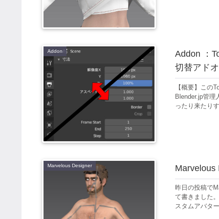
Addon
Addon ：
切替アドオ
【概要】このTog
Blender.
ったり来たりす
Marvelous Designer
Marvelous
昨日の投稿でMar
て書きました。そ
スタムアバターの