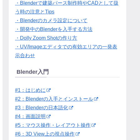
・Blenderで建築パース制作時やCADとして扱
う時の注意とTips
・Blenderのカメラ設定について
・開発中のBlenderを入手する方法
・Dolly Zoom Shotの作り方
・UV/Imageエディタでの有効エリアの一発表
示合わせ
Blender入門
#1：はじめに
#2：Blenderの入手とインストール
#3：Blenderの日本語化
#4：画面説明
#5：マウス操作・レイアウト操作
#6：3D View上の視点操作