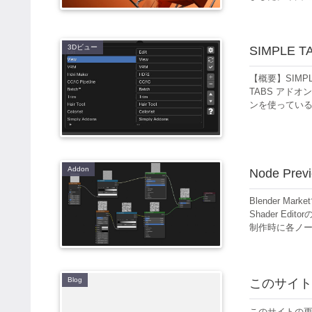
3Dビュー
SIMPLE
【概要】SIMP
TABS アド
ンを使っている
Addon
Node Prev
Blender 
Shader E
制作時に各ノー
Blog
このサイト
このサイトの更