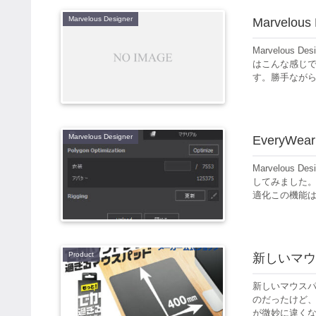
Marvelous Designer
Marvelo
Marvelous
はこんな感じで
す。勝手ながら
Marvelous Designer
EveryW
Marvelous
してみました
適化この機能は
Product
新しいマウ
新しいマウスパ
のだったけど
が微妙に違く