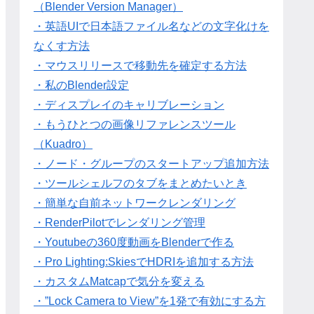
（Blender Version Manager）
・英語UIで日本語ファイル名などの文字化けを
なくす方法
・マウスリリースで移動先を確定する方法
・私のBlender設定
・ディスプレイのキャリブレーション
・もうひとつの画像リファレンスツール
（Kuadro）
・ノード・グループのスタートアップ追加方法
・ツールシェルフのタブをまとめたいとき
・簡単な自前ネットワークレンダリング
・RenderPilotでレンダリング管理
・Youtubeの360度動画をBlenderで作る
・Pro Lighting:SkiesでHDRIを追加する方法
・カスタムMatcapで気分を変える
・”Lock Camera to View”を1発で有効にする方