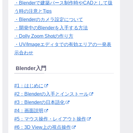
・Blenderで建築パース制作時やCADとして扱
う時の注意とTips
・Blenderのカメラ設定について
・開発中のBlenderを入手する方法
・Dolly Zoom Shotの作り方
・UV/Imageエディタでの有効エリアの一発表
示合わせ
Blender入門
#1：はじめに
#2：Blenderの入手とインストール
#3：Blenderの日本語化
#4：画面説明
#5：マウス操作・レイアウト操作
#6：3D View上の視点操作