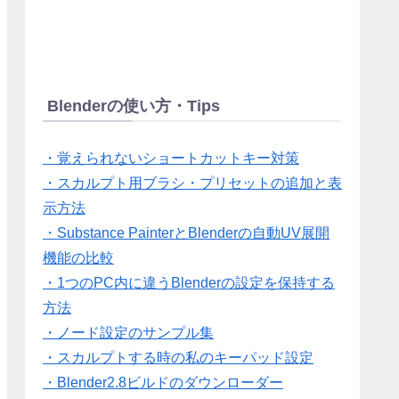
Blenderの使い方・Tips
・覚えられないショートカットキー対策
・スカルプト用ブラシ・プリセットの追加と表
示方法
・Substance PainterとBlenderの自動UV展開
機能の比較
・1つのPC内に違うBlenderの設定を保持する
方法
・ノード設定のサンプル集
・スカルプトする時の私のキーパッド設定
・Blender2.8ビルドのダウンローダー