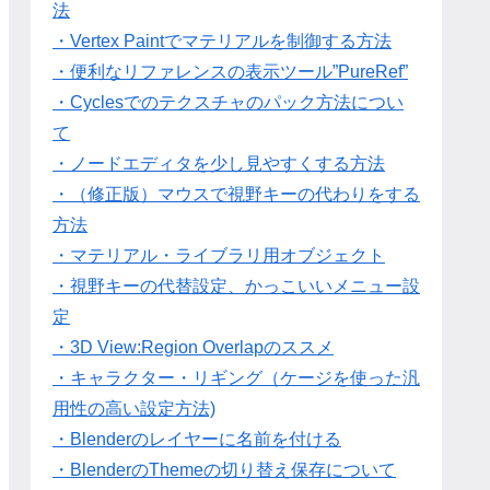
法
・Vertex Paintでマテリアルを制御する方法
・便利なリファレンスの表示ツール”PureRef”
・Cyclesでのテクスチャのパック方法につい
て
・ノードエディタを少し見やすくする方法
・（修正版）マウスで視野キーの代わりをする
方法
・マテリアル・ライブラリ用オブジェクト
・視野キーの代替設定、かっこいいメニュー設
定
・3D View:Region Overlapのススメ
・キャラクター・リギング（ケージを使った汎
用性の高い設定方法)
・Blenderのレイヤーに名前を付ける
・BlenderのThemeの切り替え保存について