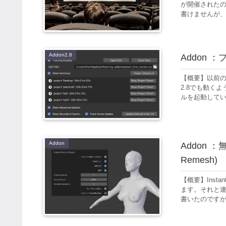
が開催された
書けませんが、
Addon2.8
Addon 
【概要】以前の
2.8でも動く
ルを起動してい
Addon
Addon ：
Remesh)
【概要】Inst
ます。それと連
書いたのですが、