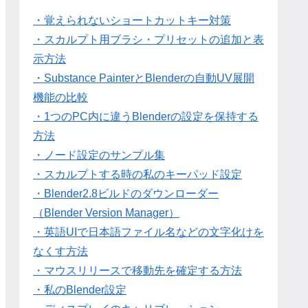
・覚えられないショートカットキー対策
・スカルプト用ブラシ・プリセットの追加と表
示方法
・Substance PainterとBlenderの自動UV展開
機能の比較
・1つのPC内に違うBlenderの設定を保持する
方法
・ノード設定のサンプル集
・スカルプトする時の私のキーパッド設定
・Blender2.8ビルドのダウンローダー
（Blender Version Manager）
・英語UIで日本語ファイル名などの文字化けを
なくす方法
・マウスリリースで移動先を確定する方法
・私のBlender設定