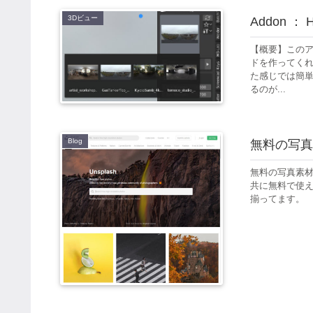
3Dビュー
Addon 
【概要】このア
ドを作ってくれ
た感じでは簡単
るのが...
Blog
無料の写真素
無料の写真素材
共に無料で使
揃ってます。