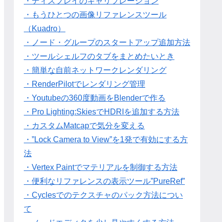
・ディスプレイのキャリブレーション
・もうひとつの画像リファレンスツール
（Kuadro）
・ノード・グループのスタートアップ追加方法
・ツールシェルフのタブをまとめたいとき
・簡単な自前ネットワークレンダリング
・RenderPilotでレンダリング管理
・Youtubeの360度動画をBlenderで作る
・Pro Lighting:SkiesでHDRIを追加する方法
・カスタムMatcapで気分を変える
・”Lock Camera to View”を1発で有効にする方
法
・Vertex Paintでマテリアルを制御する方法
・便利なリファレンスの表示ツール”PureRef”
・Cyclesでのテクスチャのパック方法につい
て