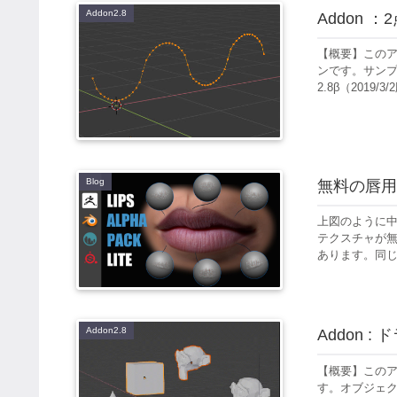
Addon2.8
Addon 
【概要】このア
ンです。サンプ
2.8β（2019/3
Blog
無料の唇用
上図のように
テクスチャが無
あります。同じもの
Addon2.8
Addon :
【概要】この
す。オブジェク