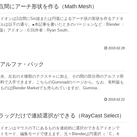
：2点間にアーチ形状を作る（Math Mesh）
ドオンは2点間にSin波または円弧によるアーチ状の形状を作るアドオ
ルは以下の通り。●本記事を書いたときのバージョンなど：Blender ：
/2版）アドオン：0.01作者：Ryan South...
2019.02.28
アルファ・パック
中央、左右の６種類のテクスチャに加え、その間の部分用のアルファ用
料で入手できます。こちらのGumroadのページから。なお、有料版も
はBlender Marketでも売られていますが、Gumroa...
2019.02.22
 ドラッグだけで連続選択ができる（RayCast Select）
アドオンはマウスの下にあるものを連続的に選択ができるアドオンで
トモード、編集モードで使えます。元々Blenderは円選択（「C」キ