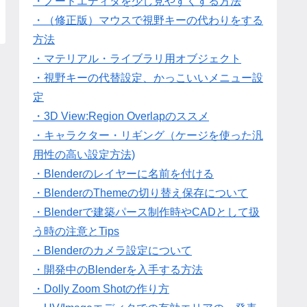
・ノードエディタを少し見やすくする方法
・（修正版）マウスで視野キーの代わりをする
方法
・マテリアル・ライブラリ用オブジェクト
・視野キーの代替設定、かっこいいメニュー設
定
・3D View:Region Overlapのススメ
・キャラクター・リギング（ケージを使った汎
用性の高い設定方法)
・Blenderのレイヤーに名前を付ける
・BlenderのThemeの切り替え保存について
・Blenderで建築パース制作時やCADとして扱
う時の注意とTips
・Blenderのカメラ設定について
・開発中のBlenderを入手する方法
・Dolly Zoom Shotの作り方