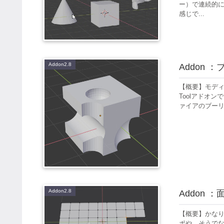
ー）で連続的に
感じで...
Addon2.8
Addon 
【概要】モディ
Toolアドオン
ァイアのブーリ
Addon2.8
Addon 
【概要】かなり
ポや、そうで