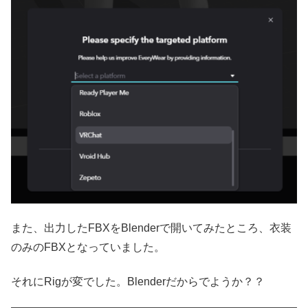
また、出力したFBXをBlenderで開いてみたところ、衣装
のみのFBXとなっていました。
それにRigが変でした。Blenderだからでようか？？