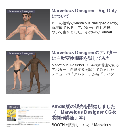
Marvelous Designer : Rig Only
Marvelous Designer
について
昨日の投稿でMarvelous designer 2024の
新機能である「アバターに自動変換」に
ついて書きました。その中でConvert
Typeには３種類あり、そのうちRig Only
についてはカスタムアバターのRigからデ
フォルトアバタ...
Marvelous Designerのアバター
Marvelous Designer
に自動変換機能を試してみた
Marvelous Designer 2024の新機能である
アバターに自動変換を試してみました。
メニューの「アバター」から「アバター
に自動変換」を選択して実行すると、下
図のような画面が表示されます。「基
本」の「Original File」の...
Kindle版の販売を開始しました
Blender
（「Marvelous Designer CG衣
装制作講座」本）
BOOTHで販売している「Marvelous