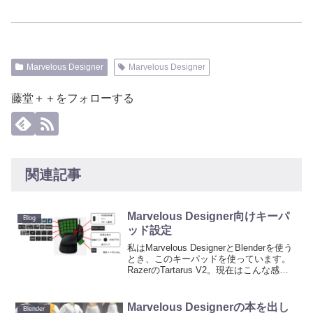
Marvelous Designer
Marvelous Designer
藤堂＋＋をフォローする
関連記事
Marvelous Designer向けキーパ
Blog
ッド設定
私はMarvelous DesignerとBlenderを使う
とき、このキーパッドを使っています。
RazerのTartarus V2。現在はこんな感じ
でイルミネーションを他のものと合わせ
て使っている。Amazonで購入できます
（リンクはこち...
Marvelous Designerの本を出し
Blender