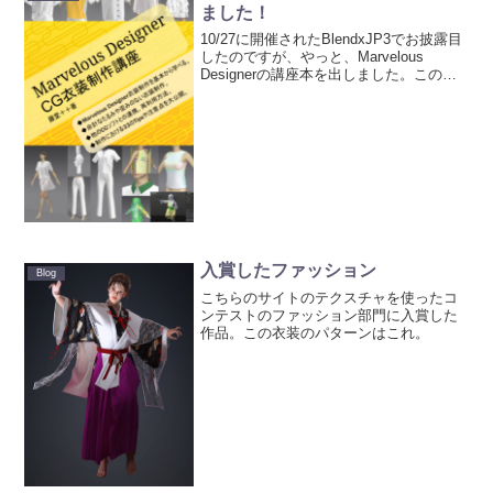
ました！
10/27に開催されたBlendxJP3でお披露目
したのですが、やっと、Marvelous
Designerの講座本を出しました。この本
はMarvelous Designerをこれから始める
人、すでに使っているけど良い日本語の
リファレンスを...
入賞したファッション
Blog
こちらのサイトのテクスチャを使ったコ
ンテストのファッション部門に入賞した
作品。この衣装のパターンはこれ。