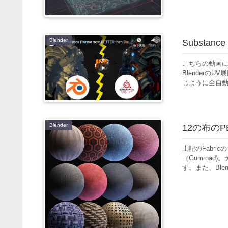
Blender
Substan
こちらの動画にSu
BlenderのU
じように全自動のS
Blender
12の布の
上記のFabr
（Gumroa
す。また、Bl