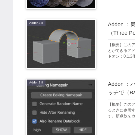
Addon2.8
Addon
（Three Po
【概要】この
とができるアドオ
ドオン：0.1.2
Addon2.8
Addon
ッチで（Baki
【概要】このアド
るときに参照する
す。頂点数をカ