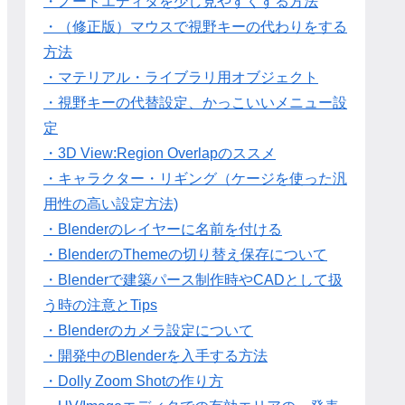
・ノードエディタを少し見やすくする方法
・（修正版）マウスで視野キーの代わりをする
方法
・マテリアル・ライブラリ用オブジェクト
・視野キーの代替設定、かっこいいメニュー設
定
・3D View:Region Overlapのススメ
・キャラクター・リギング（ケージを使った汎
用性の高い設定方法)
・Blenderのレイヤーに名前を付ける
・BlenderのThemeの切り替え保存について
・Blenderで建築パース制作時やCADとして扱
う時の注意とTips
・Blenderのカメラ設定について
・開発中のBlenderを入手する方法
・Dolly Zoom Shotの作り方