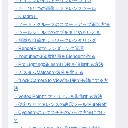
・ディスプレイのキャリブレーション
・もうひとつの画像リファレンスツール
（Kuadro）
・ノード・グループのスタートアップ追加方法
・ツールシェルフのタブをまとめたいとき
・簡単な自前ネットワークレンダリング
・RenderPilotでレンダリング管理
・Youtubeの360度動画をBlenderで作る
・Pro Lighting:SkiesでHDRIを追加する方法
・カスタムMatcapで気分を変える
・”Lock Camera to View”を1発で有効にする方
法
・Vertex Paintでマテリアルを制御する方法
・便利なリファレンスの表示ツール”PureRef”
・Cyclesでのテクスチャのパック方法につい
て