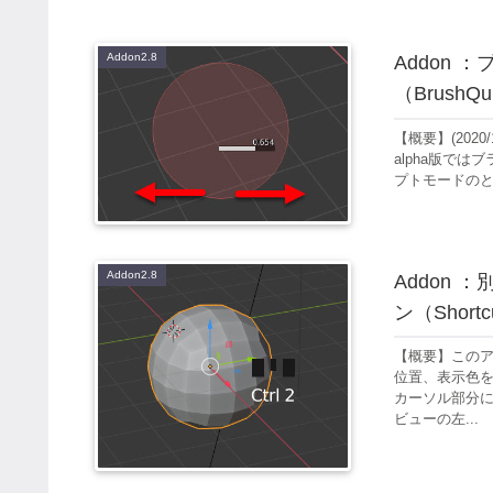
Addon2.8
Addon
（BrushQu
【概要】(2020
alpha版で
プトモードのと
Addon2.8
Addon
ン（Shortcu
【概要】この
位置、表示色
カーソル部分に
ビューの左...