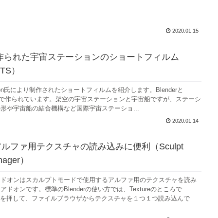
2020.01.15
erで作られた宇宙ステーションのショートフィルム
NTS）
eisson氏により制作されたショートフィルムを紹介します。Blenderと
enderで作られています。架空の宇宙ステーションと宇宙船ですが、ステーシ
形や宇宙船の結合機構など国際宇宙ステーショ...
2020.01.14
：アルファ用テクスチャの読み込みに便利（Sculpt
nager）
アドオンはスカルプトモードで使用するアルファ用のテクスチャを読み
ドオンです。標準のBlenderの使い方では、Textureのところで
ンを押して、ファイルブラウザからテクスチャを１つ１つ読み込んで