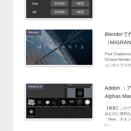
Blender
Blend
（MIGRA
Paul Chad
Octane R
ョンのトラスの
Addon2.8
Addon 
Alphas Ma
【概要】この
込むのに便利なア
「New」ボタ
い...