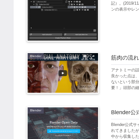
記）。(2019
ンの表示やレン
Blender
筋肉の流れ
アナトミーの
良かった点は
ないという部
要！」頭部の細か
Blender
Blender
Blender
れてきましたが、結
中から収集した