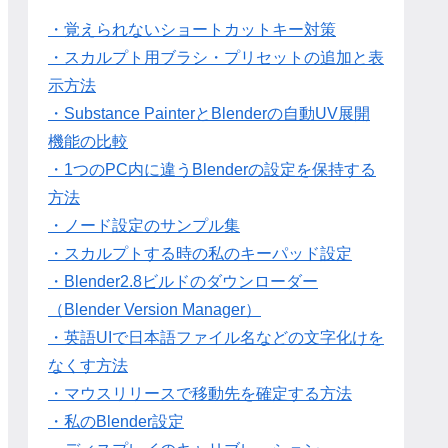
・覚えられないショートカットキー対策
・スカルプト用ブラシ・プリセットの追加と表
示方法
・Substance PainterとBlenderの自動UV展開
機能の比較
・1つのPC内に違うBlenderの設定を保持する
方法
・ノード設定のサンプル集
・スカルプトする時の私のキーパッド設定
・Blender2.8ビルドのダウンローダー
（Blender Version Manager）
・英語UIで日本語ファイル名などの文字化けを
なくす方法
・マウスリリースで移動先を確定する方法
・私のBlender設定