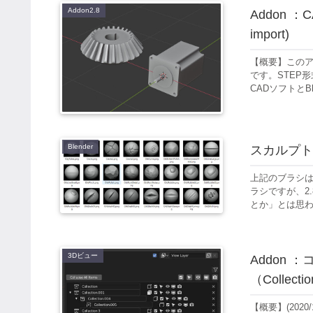
Addon2.8
Addon 
import)
【概要】このア
です。STEP
CADソフトとB
Blender
スカルプト
上記のブラシは
ラシですが、2
とか」とは思わ
3Dビュー
Addon
（Collecti
【概要】(2020/