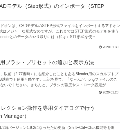
：CADモデル（Step形式）のインポータ（STEP
ドオンは、CADモデルのSTEP形式ファイルをインポートするアドオン
形式はメジャーな形式なのですが、これまではSTEP形式のモデルを使う
lenderとのデータのやり取りには（私は）STL形式を使っ...
2020.01.30
用ブラシ・プリセットの追加と表示方法
、以前（2.77当時）にも紹介したこともあるBlender用のスカルプトブ
.8以降でも使用可能です。上記を見て、「な～んだ、pngファイルのこ
ないでください。きちんと、ブラシの強度やストローク設定が...
2020.01.28
 ：コレクション操作を専用ダイアログで行う
on Manager）
1/26)バージョン1.9.2になったため更新（Shift+Ctrl+Click機能等を追