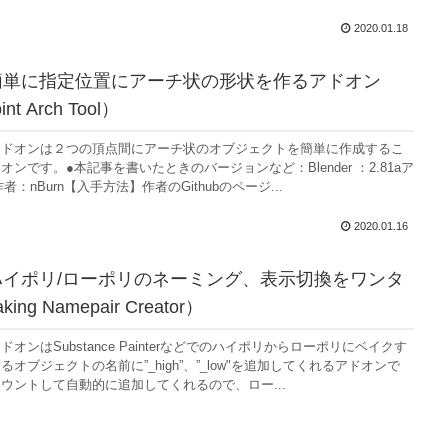
2020.01.18
 ：簡単に指定位置にアーチ状の形状を作るアドオン
int Arch Tool）
アドオンは２つの頂点間にアーチ状のオブジェクトを簡単に作成するこ
ンです。●本記事を書いたときのバージョンなど：Blender ：2.81aア
作者：nBurn【入手方法】作者のGithubのページ...
2020.01.16
 ：ハイポリ/ローポリのネーミング、表示切換をワンタ
ng Namepair Creator）
オンはSubstance Painterなどでのハイポリからローポリにベイクす
オブジェクトの名前に”_high”、”_low"を追加してくれるアドオンで
ウントして自動的に追加してくれるので、ロー...