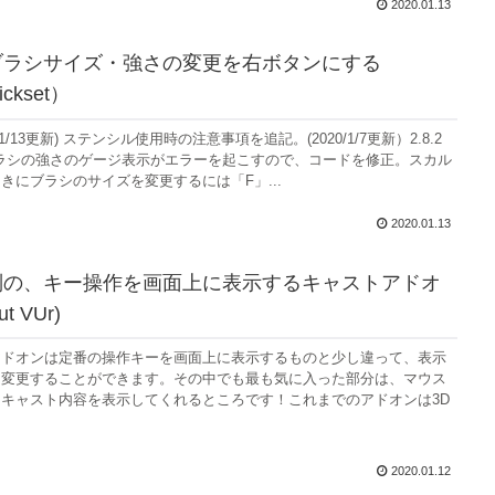
2020.01.13
 ：ブラシサイズ・強さの変更を右ボタンにする
ickset）
/1/13更新) ステンシル使用時の注意事項を追記。(2020/1/7更新）2.8.2
はブラシの強さのゲージ表示がエラーを起こすので、コードを修正。スカル
きにブラシのサイズを変更するには「F」...
2020.01.13
 ：別の、キー操作を画面上に表示するキャストアドオ
t VUr)
アドオンは定番の操作キーを画面上に表示するものと少し違って、表示
を変更することができます。その中でも最も気に入った部分は、マウス
キャスト内容を表示してくれるところです！これまでのアドオンは3D
2020.01.12