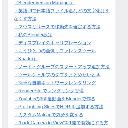
（Blender Version Manager）
・英語UIで日本語ファイル名などの文字化けを
なくす方法
・マウスリリースで移動先を確定する方法
・私のBlender設定
・ディスプレイのキャリブレーション
・もうひとつの画像リファレンスツール
（Kuadro）
・ノード・グループのスタートアップ追加方法
・ツールシェルフのタブをまとめたいとき
・簡単な自前ネットワークレンダリング
・RenderPilotでレンダリング管理
・Youtubeの360度動画をBlenderで作る
・Pro Lighting:SkiesでHDRIを追加する方法
・カスタムMatcapで気分を変える
・”Lock Camera to View”を1発で有効にする方