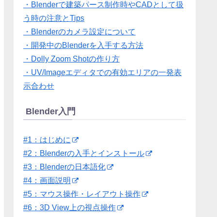
・Blenderで建築パース制作時やCADとして扱
う時の注意とTips
・Blenderのカメラ設定について
・開発中のBlenderを入手する方法
・Dolly Zoom Shotの作り方
・UV/Imageエディタでの有効エリアの一発表
示合わせ
Blender入門
#1：はじめに
#2：Blenderの入手とインストール
#3：Blenderの日本語化
#4：画面説明
#5：マウス操作・レイアウト操作
#6：3D View上の視点操作