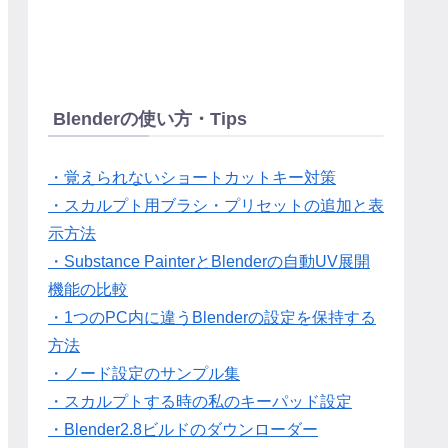
Blenderの使い方・Tips
・覚えられないショートカットキー対策
・スカルプト用ブラシ・プリセットの追加と表
示方法
・Substance PainterとBlenderの自動UV展開
機能の比較
・1つのPC内に違うBlenderの設定を保持する
方法
・ノード設定のサンプル集
・スカルプトする時の私のキーパッド設定
・Blender2.8ビルドのダウンローダー