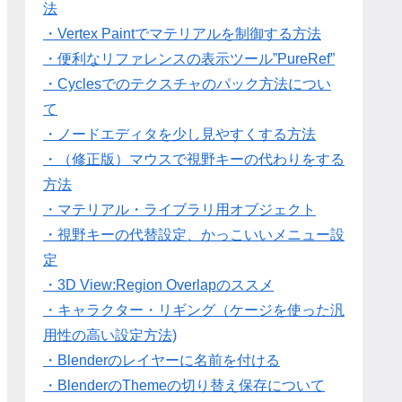
法
・Vertex Paintでマテリアルを制御する方法
・便利なリファレンスの表示ツール”PureRef”
・Cyclesでのテクスチャのパック方法につい
て
・ノードエディタを少し見やすくする方法
・（修正版）マウスで視野キーの代わりをする
方法
・マテリアル・ライブラリ用オブジェクト
・視野キーの代替設定、かっこいいメニュー設
定
・3D View:Region Overlapのススメ
・キャラクター・リギング（ケージを使った汎
用性の高い設定方法)
・Blenderのレイヤーに名前を付ける
・BlenderのThemeの切り替え保存について