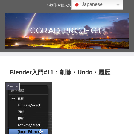
Japanese
CG制作や個人の雑記ブログ
Blender入門#11：削除・Undo・履歴
Blender