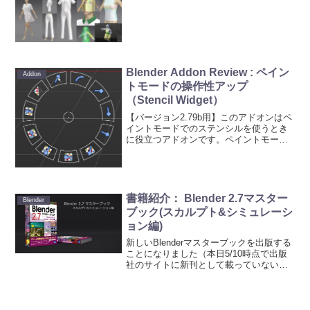
Blender Addon Review : ペイン
Addon
トモードの操作性アップ
（Stencil Widget）
【バージョン2.79b用】このアドオンはペ
イントモードでのステンシルを使うとき
に役立つアドオンです。ペイントモード
なので、Texture Paint、Vertex Panint、
Sculptモード時に使えます。何が役に立
つかというと、ステン...
書籍紹介： Blender 2.7マスター
Blender
ブック(スカルプト&シミュレーシ
ョン編)
新しいBlenderマスターブックを出版する
ことになりました（本日5/10時点で出版
社のサイトに新刊として載っていないの
ですが、許可を得ているので先行して公
表です）。 今回は、前著書のBlender 2.6
マスターブックでは書くことが出来な...