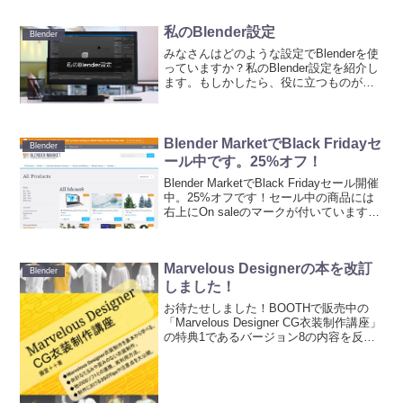
私のBlender設定
Blender
みなさんはどのような設定でBlenderを使
っていますか？私のBlender設定を紹介し
ます。もしかしたら、役に立つものがあ
るかもしれません。アドオンについて
は、有効にしているすべてのアドオンを
紹介していません。他にも役に立つアド
オンがある...
Blender MarketでBlack Fridayセ
Blender
ール中です。25%オフ！
Blender MarketでBlack Fridayセール開催
中。25%オフです！セール中の商品には
右上にOn saleのマークが付いています。
こちらのリンクからセール専用ページに
行けます。ちなみに私の「Blenderユーザ
ーのためのSu...
Marvelous Designerの本を改訂
Blender
しました！
お待たせしました！BOOTHで販売中の
「Marvelous Designer CG衣装制作講座」
の特典1であるバージョン8の内容を反映
し、本を改訂しました。購入者の方には
個別にメッセージを先ほど送信しました
（届いていない場合は、このBOOT...