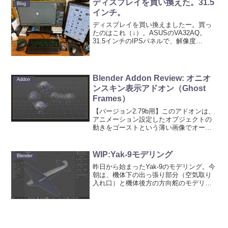
ディスプレイを買い換えた。31.5
Blog
ｗ）。まぁ、目的...
インチ。
ディスプレイを買い換えましたー。買っ
たのはこれ（↓）。ASUSのVA32AQ。
31.5インチのIPSパネルで、解像度
2560x1440、視野角178°。長年、メイン
として使っていた24インチのNECの
Multisync LCDは縦置きにして...
Blender Addon Review: オニオ
Addon
ンスキン表示アドオン（Ghost
Frames）
【バージョン2.79b用】このアドオンは、
アニメーション設定したオブジェクトの
動きをゴーストという薄い画像でオーバ
ーラップさせる機能です。つまり、
PhotoshopやFlashなんかでは、オニオン
スキン機能として知られているやつで
WIP:Yak-9モデリング
Blender
す。下図の...
昨日から始まったYak-9のモデリング。今
朝は、機体下の出っ張り部分（空気取り
入れ口）と機体後方の方向舵のモデリン
グをした。資料見てると、この機体。全
然カッコ悪い・・・。性能も悪かったよ
うだし。メッサーシュミットの方はYak-9
が終わるまで...