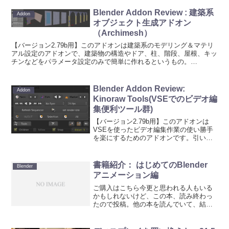
Blender Addon Review : 建築系
Addon
オブジェクト生成アドオン
（Archimesh）
【バージョン2.79b用】このアドオンは建築系のモデリング＆マテリ
アル設定のアドオンで、建築物の構造やドア、柱、階段、屋根、キッ
チンなどをパラメータ設定のみで簡単に作れるというもの。
（2016/9/5） Blender 2.78からは標準ア...
Blender Addon Review:
Addon
Kinoraw Tools(VSEでのビデオ編
集便利ツール群)
【バージョン2.79b用】このアドオンは
VSEを使ったビデオ編集作業の使い勝手
を楽にするためのアドオンです。引いて
しまう程沢山のツールが用意されていま
す。下図では収まりません・・。★入手
方法Blenderフォーラムのこちらのスレッ
書籍紹介： はじめてのBlender
Blender
ドから作者...
アニメーション編
ご購入はこちら今更と思われる人もいる
かもしれないけど、この本、読み終わっ
たので投稿。他の本を読んでいて、結構
後回しになっていた。いちおう、出版さ
れているBlender本のほとんどは買ってチ
ェックしている（売り上げ協力？お布施