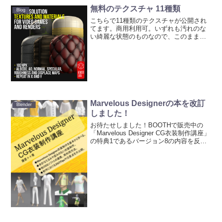
無料のテクスチャ 11種類
Blog
こちらで11種類のテクスチャが公開され
てます。商用利用可。いずれも汚れのな
い綺麗な状態のものなので、このまま使
うというより手を加えてカスタマイズす
るベースとなるものとして使うのが良さ
げです。無料配布版の11種類は1024px
で、4K版は有料...
Marvelous Designerの本を改訂
Blender
しました！
お待たせしました！BOOTHで販売中の
「Marvelous Designer CG衣装制作講座」
の特典1であるバージョン8の内容を反映
し、本を改訂しました。購入者の方には
個別にメッセージを先ほど送信しました
（届いていない場合は、このBOOT...