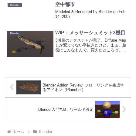
空中都市
Blender
Modeled & Rendered by Blender on Feb.
14, 2007.
WIP：メッサーシュミット3機目
Blender
3機目のテクスチャが完了。Diffuse Map
しか変えてない手抜きだけど。まぁ、脇
役はこんなもんで。変えたところは、機
体番号！と操縦席横の機体にペイントし
ているエンブレム。今度はスネーク。つ
いでに、プレビューの画像なんだが、夕
刻の飛行の雰...
Blender Addon Review: フローリングを生成す
るアドオン（Plancher）
Blender入門#30：ワールド設定
ホーム
Blender