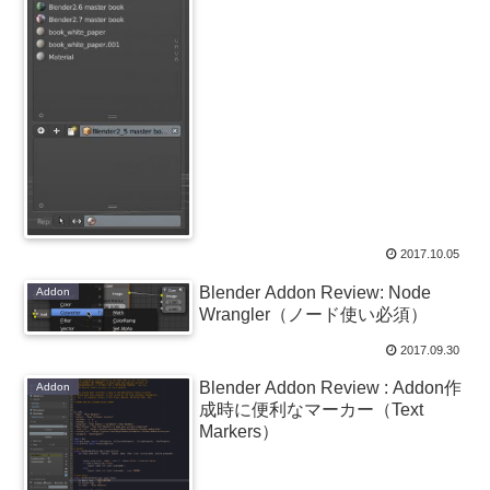
2017.10.05
Blender Addon Review: Node
Addon
Wrangler（ノード使い必須）
2017.09.30
Blender Addon Review : Addon作
Addon
成時に便利なマーカー（Text
Markers）