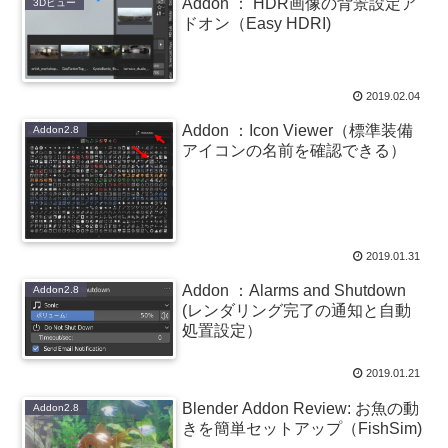
Addon ： HDR画像の背景設定ア
3Dビュー
ドオン（Easy HDRI)
2019.02.04
Addon ：Icon Viewer（標準装備
Addon2.8
アイコンの名前を確認できる）
2019.01.31
Addon ：Alarms and Shutdown
Addon2.8
(レンダリング完了の通知と自動
処置設定）
2019.01.21
Blender Addon Review: お魚の動
Addon2.8
きを簡単セットアップ（FishSim)