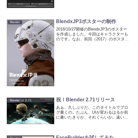
クションの表示やレンダリング、選択な
どの...
BlendxJP3ポスターの制作
Blender
2018/10/27開催のBlendxJP3のポスター
を作成しました。今回はキャラクターも
のです。なお、前回（2017）のポスター
はこちら。前々回（2016）のポスターは
こちら。BlendxJP3当日に会場に貼り出
されます。Modeled,...
祝！Blender 2.71リリース
Blender
あぁ、久しぶりだ。このタイトルでブロ
グ書くの。たぶん、UIが変わるはるか前
に書いたきりか、それくらいか。遠い昔
のように感じる。既にTweetされまくりだ
が、2.71がリリースされたと書いておこ
う。また、いろいろアップグレードした
機能を学ばな...
FaceBuilderを試してみた。