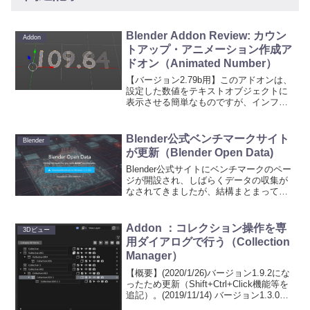
Blender Addon Review: カウン
Addon
トアップ・アニメーション作成ア
ドオン（Animated Number）
【バージョン2.79b用】このアドオンは、
設定した数値をテキストオブジェクトに
表示させる簡単なものですが、インフ
ォ・グラフィックやモーション・グラフ
ィックなどの動画に使うことができま
す。具体的には動画の進行と共に、表示
Blender公式ベンチマークサイト
Blender
している数値が連続的に...
が更新（Blender Open Data)
Blender公式サイトにベンチマークのペー
ジが開設され、しばらくデータの収集が
なされてきましたが、結構まとまってき
たようです。Link： Blender Open Dataま
ず、世界中から収集したベンチマーク結
果の見方からですが、トップペ...
Addon ：コレクション操作を専
3Dビュー
用ダイアログで行う（Collection
Manager）
【概要】(2020/1/26)バージョン1.9.2にな
ったため更新（Shift+Ctrl+Click機能等を
追記）。(2019/11/14) バージョン1.3.0に
なったため更新。このアドオンは、コレ