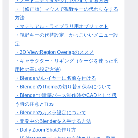
・ノードエディタを少し見やすくする方法
・（修正版）マウスで視野キーの代わりをする
方法
・マテリアル・ライブラリ用オブジェクト
・視野キーの代替設定、かっこいいメニュー設
定
・3D View:Region Overlapのススメ
・キャラクター・リギング（ケージを使った汎
用性の高い設定方法)
・Blenderのレイヤーに名前を付ける
・BlenderのThemeの切り替え保存について
・Blenderで建築パース制作時やCADとして扱
う時の注意とTips
・Blenderのカメラ設定について
・開発中のBlenderを入手する方法
・Dolly Zoom Shotの作り方