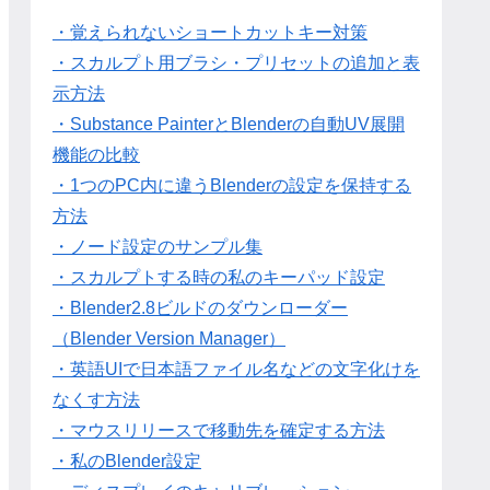
・覚えられないショートカットキー対策
・スカルプト用ブラシ・プリセットの追加と表
示方法
・Substance PainterとBlenderの自動UV展開
機能の比較
・1つのPC内に違うBlenderの設定を保持する
方法
・ノード設定のサンプル集
・スカルプトする時の私のキーパッド設定
・Blender2.8ビルドのダウンローダー
（Blender Version Manager）
・英語UIで日本語ファイル名などの文字化けを
なくす方法
・マウスリリースで移動先を確定する方法
・私のBlender設定