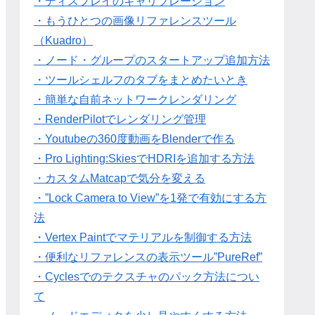
・ディスプレイのキャリブレーション
・もうひとつの画像リファレンスツール
（Kuadro）
・ノード・グループのスタートアップ追加方法
・ツールシェルフのタブをまとめたいとき
・簡単な自前ネットワークレンダリング
・RenderPilotでレンダリング管理
・Youtubeの360度動画をBlenderで作る
・Pro Lighting:SkiesでHDRIを追加する方法
・カスタムMatcapで気分を変える
・”Lock Camera to View”を1発で有効にする方
法
・Vertex Paintでマテリアルを制御する方法
・便利なリファレンスの表示ツール”PureRef”
・Cyclesでのテクスチャのパック方法につい
て