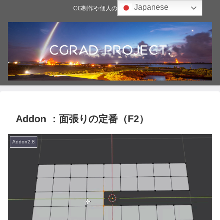
Japanese
CG制作や個人の雑記ブログ
Addon ：面張りの定番（F2）
Addon2.8