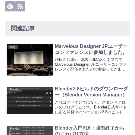
関連記事
Marvelous Designer JPユーザー
Blog
コンファレンスに参加しました。
昨日2月10日、池袋HUMAXシネマズで
Marvelous Designer JPユーザーコンファ
レンスが開催されたので参加してきまし
た。いちおう有料なので他の参加者の手
前、全部は書けませんが、ザクっとこん
な感じでした。日本での開催は初との...
Blender2.8ビルドのダウンローダ
Blender
ー（Blender Version Manager）
これはアドオンではなく、スタンドアロ
ンのプログラムです。Blender公式サイト
にある開発中のバージョン2.8のビルドの
最新版をダウンロードして、zip展開まで
をしてくれます。複数のビルドを管理で
きます。Blender 2.8の公式版がリリ...
Blender入門#16：強制終了から
Blender
のリカバリ方法