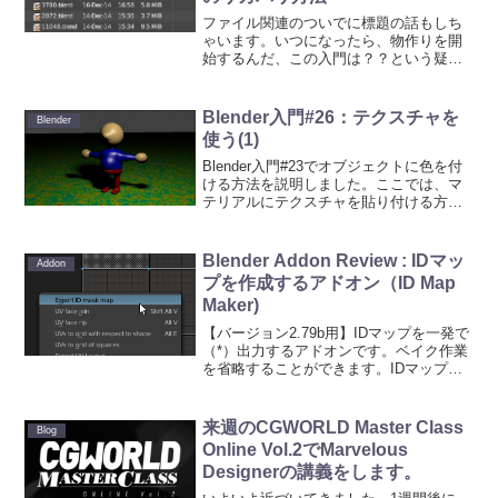
ファイル関連のついでに標題の話もしち
ゃいます。いつになったら、物作りを開
始するんだ、この入門は？？という疑問
は書いている本人も思ってたりします
ｗ。初心者の方はまだBlenderが落ちる経
験をしたことないかと思いますが、
Blender入門#26：テクスチャを
Blender
Blenderもハード...
使う(1)
Blender入門#23でオブジェクトに色を付
ける方法を説明しました。ここでは、マ
テリアルにテクスチャを貼り付ける方法
を説明していきます。前回、ライティン
グを設定したトミー君のシーンからの続
きです。Step 1まずは簡単なものから説
Blender Addon Review : IDマッ
Addon
明してい...
プを作成するアドオン（ID Map
Maker)
【バージョン2.79b用】IDマップを一発で
（*）出力するアドオンです。ベイク作業
を省略することができます。IDマップは
Blenderの標準機能であるマテリアルIDや
オブジェクトIDとは違います。しかし、
機能としては同じ目的のために使いま
来週のCGWORLD Master Class
Blog
す...
Online Vol.2でMarvelous
Designerの講義をします。