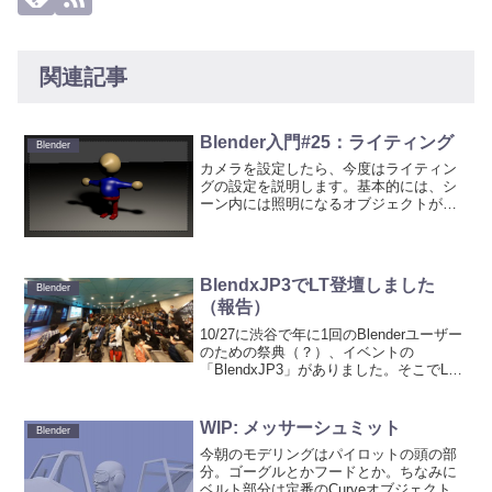
関連記事
Blender入門#25：ライティング
Blender
カメラを設定したら、今度はライティン
グの設定を説明します。基本的には、シ
ーン内には照明になるオブジェクトが必
要です。ただし、レンダリング時にグロ
ーバルイルミネーション（Global
Illumination：GI）やイメージ・ベース
ド・ライ...
BlendxJP3でLT登壇しました
Blender
（報告）
10/27に渋谷で年に1回のBlenderユーザー
のための祭典（？）、イベントの
「BlendxJP3」がありました。そこでLT
に登壇したので報告します。なお、私は
この会の運営スタッフ（受付担当）でし
た。それに、CGWORLD.jpに掲載する...
WIP: メッサーシュミット
Blender
今朝のモデリングはパイロットの頭の部
分。ゴーグルとかフードとか。ちなみに
ベルト部分は定番のCurveオブジェクトに