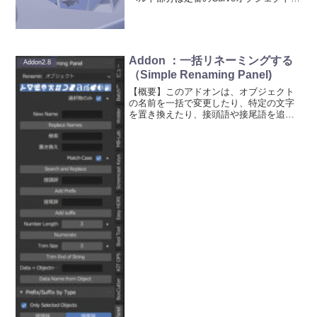
平らなBevelオブジェクトを指定して断面
を作る。Curveオブジェクトを使うことで
後で形状の修正が楽。形状が確定した
ら、メッ...
Addon ：一括リネーミングする
Addon2.8
（Simple Renaming Panel)
【概要】このアドオンは、オブジェクト
の名前を一括で変更したり、特定の文字
を置き換えたり、接頭語や接尾語を追加
など一連のリネーミングをすることがで
きます。操作がシンプルなので使いやす
いです。●本記事を書いたときのバージョ
ンなど：Blender...