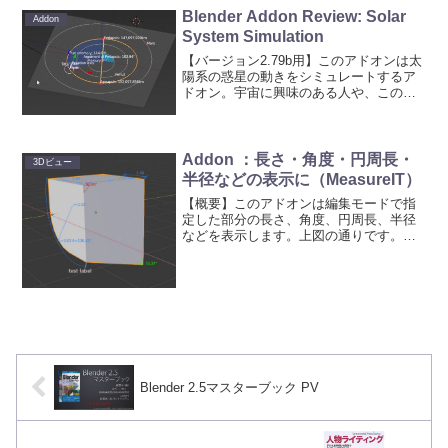
オンを使うと、オブジェク...
Blender Addon Review: Solar
Addon
System Simulation
【バージョン2.79b用】このアドオンは太
陽系の惑星の動きをシミュレートするア
ドオン。宇宙に興味のある人や、この手
の物理学をやる人向けで、あまりCG作品
では使わないと思うので、動画作らずに
軽くレビュー。なお、プロパティを変え
れば、太陽系じゃ...
Addon ：長さ・角度・円周長・
3Dビュー
半径などの表示に（MeasureIT）
【概要】このアドオンは編集モードで指
定した部分の長さ、角度、円周長、半径
などを表示します。上図の通りです。こ
の他にも２つのオブジェクト間の距離も
表示することができます。もちろん単位
系の表示も可能です。計測結果の色や配
置などもカスタマイズでき...
Blender 2.5マスターブック PV