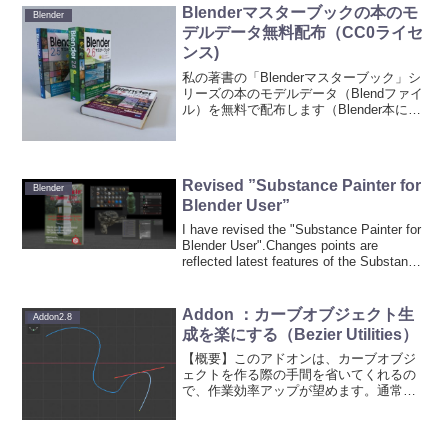
開されていたり、Blender公式サ...
Blenderマスターブックの本のモ
Blender
デルデータ無料配布（CC0ライセ
ンス)
私の著書の「Blenderマスターブック」シ
リーズの本のモデルデータ（Blendファイ
ル）を無料で配布します（Blender本に掲
載しているもののデータではなく、”本”の
モデルデータです）。下図はCyclesでの
サンプル出力結果です。図のよ...
Revised ”Substance Painter for
Blender
Blender User”
I have revised the "Substance Painter for
Blender User".Changes points are
reflected latest features of the Substance
Pa...
Addon ：カーブオブジェクト生
Addon2.8
成を楽にする（Bezier Utilities）
【概要】このアドオンは、カーブオブジ
ェクトを作る際の手間を省いてくれるの
で、作業効率アップが望めます。通常、
カーブオブジェクトは、カーブオブジェ
クトを配置して、編集モードでカーブの
形を整える工程を踏みますが、このアド