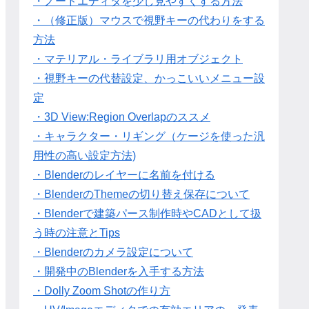
・ノードエディタを少し見やすくする方法
・（修正版）マウスで視野キーの代わりをする
方法
・マテリアル・ライブラリ用オブジェクト
・視野キーの代替設定、かっこいいメニュー設
定
・3D View:Region Overlapのススメ
・キャラクター・リギング（ケージを使った汎
用性の高い設定方法)
・Blenderのレイヤーに名前を付ける
・BlenderのThemeの切り替え保存について
・Blenderで建築パース制作時やCADとして扱
う時の注意とTips
・Blenderのカメラ設定について
・開発中のBlenderを入手する方法
・Dolly Zoom Shotの作り方