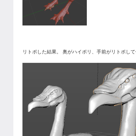
リトポした結果。 奥がハイポリ、手前がリトポし