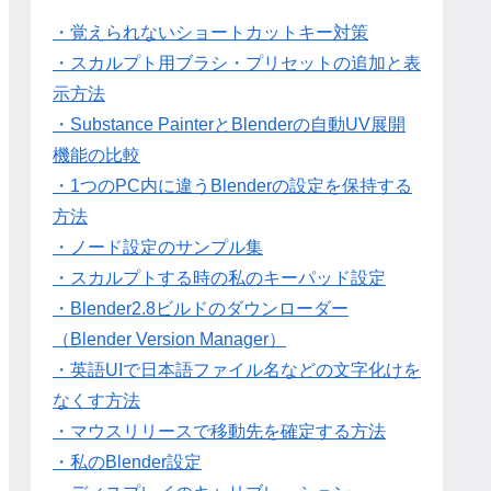
・覚えられないショートカットキー対策
・スカルプト用ブラシ・プリセットの追加と表
示方法
・Substance PainterとBlenderの自動UV展開
機能の比較
・1つのPC内に違うBlenderの設定を保持する
方法
・ノード設定のサンプル集
・スカルプトする時の私のキーパッド設定
・Blender2.8ビルドのダウンローダー
（Blender Version Manager）
・英語UIで日本語ファイル名などの文字化けを
なくす方法
・マウスリリースで移動先を確定する方法
・私のBlender設定