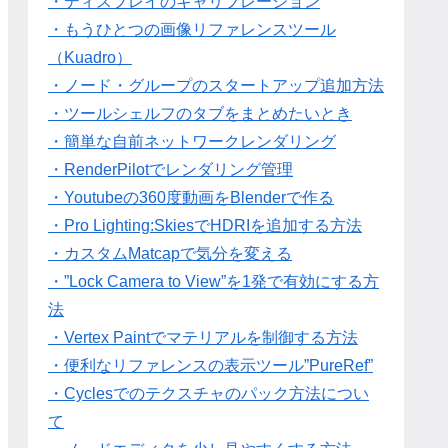
・ディスプレイのキャリブレーション
・もうひとつの画像リファレンスツール
（Kuadro）
・ノード・グループのスタートアップ追加方法
・ツールシェルフのタブをまとめたいとき
・簡単な自前ネットワークレンダリング
・RenderPilotでレンダリング管理
・Youtubeの360度動画をBlenderで作る
・Pro Lighting:SkiesでHDRIを追加する方法
・カスタムMatcapで気分を変える
・”Lock Camera to View”を1発で有効にする方
法
・Vertex Paintでマテリアルを制御する方法
・便利なリファレンスの表示ツール”PureRef”
・Cyclesでのテクスチャのパック方法につい
て