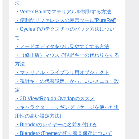
法
・Vertex Paintでマテリアルを制御する方法
・便利なリファレンスの表示ツール”PureRef”
・Cyclesでのテクスチャのパック方法につい
て
・ノードエディタを少し見やすくする方法
・（修正版）マウスで視野キーの代わりをする
方法
・マテリアル・ライブラリ用オブジェクト
・視野キーの代替設定、かっこいいメニュー設
定
・3D View:Region Overlapのススメ
・キャラクター・リギング（ケージを使った汎
用性の高い設定方法)
・Blenderのレイヤーに名前を付ける
・BlenderのThemeの切り替え保存について