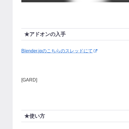
★アドオンの入手
Blender.jpのこちらのスレッドにて
[GARD]
★使い方