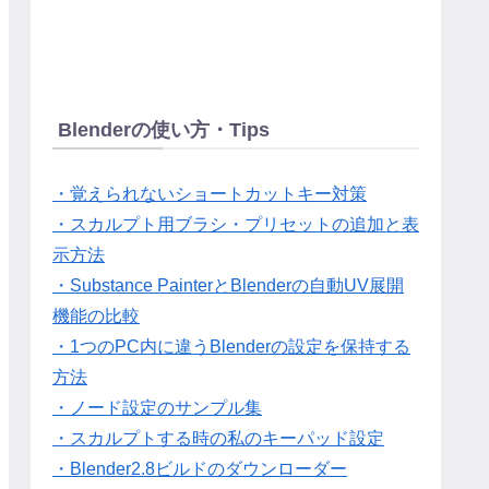
Blenderの使い方・Tips
・覚えられないショートカットキー対策
・スカルプト用ブラシ・プリセットの追加と表
示方法
・Substance PainterとBlenderの自動UV展開
機能の比較
・1つのPC内に違うBlenderの設定を保持する
方法
・ノード設定のサンプル集
・スカルプトする時の私のキーパッド設定
・Blender2.8ビルドのダウンローダー