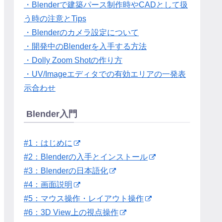
・Blenderで建築パース制作時やCADとして扱
う時の注意とTips
・Blenderのカメラ設定について
・開発中のBlenderを入手する方法
・Dolly Zoom Shotの作り方
・UV/Imageエディタでの有効エリアの一発表
示合わせ
Blender入門
#1：はじめに
#2：Blenderの入手とインストール
#3：Blenderの日本語化
#4：画面説明
#5：マウス操作・レイアウト操作
#6：3D View上の視点操作