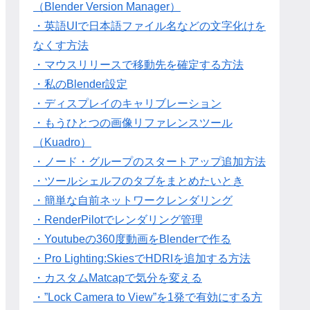
（Blender Version Manager）
・英語UIで日本語ファイル名などの文字化けを
なくす方法
・マウスリリースで移動先を確定する方法
・私のBlender設定
・ディスプレイのキャリブレーション
・もうひとつの画像リファレンスツール
（Kuadro）
・ノード・グループのスタートアップ追加方法
・ツールシェルフのタブをまとめたいとき
・簡単な自前ネットワークレンダリング
・RenderPilotでレンダリング管理
・Youtubeの360度動画をBlenderで作る
・Pro Lighting:SkiesでHDRIを追加する方法
・カスタムMatcapで気分を変える
・”Lock Camera to View”を1発で有効にする方