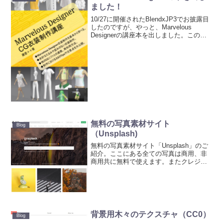
ました！
10/27に開催されたBlendxJP3でお披露目
したのですが、やっと、Marvelous
Designerの講座本を出しました。この本
はMarvelous Designerをこれから始める
人、すでに使っているけど良い日本語の
リファレンスを...
無料の写真素材サイト
Blog
（Unsplash)
無料の写真素材サイト「Unsplash」のご
紹介。ここにある全ての写真は商用、非
商用共に無料で使えます。またクレジッ
トの表示も義務ではないです。いい感じ
の写真が揃ってます。
背景用木々のテクスチャ（CC0）
Blog