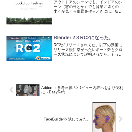
アウトドアのシーンでも、インドアのシ
ーン（窓の外とか）でも背景に遠くの
木々が見える風景を作るときには、板ポ
リにテクスチャを貼り付けて配置して作
ります。そのときに使うテクスチャを
CC0ライセンスで配布しているサイトが
あります。Backdrop...
Blender 2.8 RC2になった。
Blender
RC2がリリースされてた。以下の動画に
リリース後に挙がったレポート数とクロ
ーズ状況について説明されてた。もう少
しかかるのかな？
Addon ：参考画像の3Dビュー内表示をより便利
に（EasyRef）
FaceBuilderを試してみた。