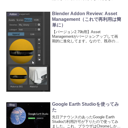
つでも簡単に戻ることができるアドオン
です。★入手方法作者のVertigosさんの
Dropboxから入手。またはBlenderフ...
Blender Addon Review: Asset
Addon
Management（これで再利用は簡
単に）
【バージョン2.79b用】Asset
Managementがバージョンアップして画
期的に進化してます。なので、既存の記
事を全面改訂しました。このアドオンは
有料で30ユーロします（前は半額くらい
だったのに高くなったなぁ・・）。簡単
にいうと、こ...
Google Earth Studioを使ってみ
Blog
た
先日アナウンスのあったGoogle Earth
Studioの利用許可が下りたので使ってみ
ました。これ、ブラウザはChromeしか使