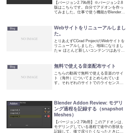
【バージョン2.79b用】※バージョン2.8
版はこちらです。自分でアドオンを作っ
てみました。仕事で使う機能がBlenderの
UI上に散在していたり、同じような操作
をするのが面倒になったので、作業効率
改善のために作りました。初めてのアド
Webサイトをリニューアルしまし
Blog
オン制...
た。
とりあえずCGrad ProjectのWebサイトを
リニューアルしました。地味になりまし
たｗ ほとんど新しいコンテンツはありま
せん。これまでWordpressとは切り離し
て作っていたチュートリアルページを統
合しただけです（Blenderチュ...
無料で使える音楽配布サイト
Blog
こちらの動画で無料で使える音楽のサイ
ト（海外）についてまとめられていま
す。それぞれのサイトでのライセンス形
態（作者名掲示とか、non-commerceと
か）の説明と無料音楽のダウンロード方
法がまとめられています。以下は動画の
中で紹介されてい...
Blender Addon Review: モデリ
Addon
ング過程を記録する（snapshot
Meshes）
【バージョン2.79b用】このアドオンは、
モデリングしている過程で途中の形状を
記録して、後で戻りたくなったときにい