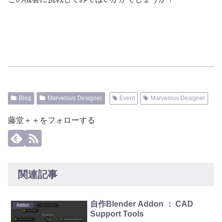
Blog
Marvelous Designer
Event
Marvelous Designer
藤堂＋＋をフォローする
関連記事
自作Blender Addon ： CAD
Addon
Support Tools