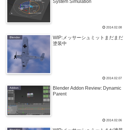
System Simulation
2014.02.08
WIP:メッサーシュミットまだまだ
Blender
塗装中
2014.02.07
Blender Addon Review: Dynamic
Addon
Parent
2014.02.06
Blender