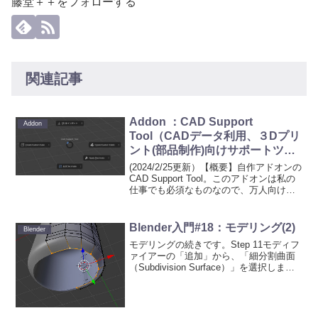
藤堂＋＋をフォローする
関連記事
Addon ：CAD Support
Addon
Tool（CADデータ利用、３Dプリ
ント(部品制作)向けサポートツー
ル）
(2024/2/25更新）【概要】自作アドオンの
CAD Support Tool。このアドオンは私の
仕事でも必須なものなので、万人向けで
はないです（自分が良ければいいってや
つ）。また、3Dプリント用のモデルを制
作するとき（キャラクターもので...
Blender入門#18：モデリング(2)
Blender
モデリングの続きです。Step 11モディフ
ァイアーの「追加」から、「細分割曲面
（Subdivision Surface）」を選択しま
す。表示されたパネルの「ビュー
（View）」の値を2にします。この操作
は、「Ctrl」＋「2」キー（テンキ...