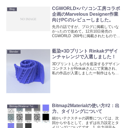
CGWORLD×パソコン工房コラボ
Blog
企画のMarvelous Designer作業
向けPCのレビューしました。
先月の話ですが、ブログに掲載していな
かったので改めて。12月10日発売の
CGWORLD 269号に掲載されたものです
が、インタビュー記事がCGWORLDの
Web版とパソコン工房さんのWebサイト
にも掲載されています。それぞれのリン
藍染×3Dプリント Rinkakデザイ
Blender
クは以下...
ンチャレンジで入選しました！
3Dプリントしたものを藍染するデザイン
コンテストがRinkakさんにて実施され、
私の作品が入選しましたー制作はもちろ
んBlenderがメインです（ちょっとメッシ
ュの統合やチェックで違うソフトも使っ
たけど、造形とレンダリングは
Blender）...
Bitmap2Materialの使い方#2：出
Bitmap2Material Tutorials
力、タイリングについて
細かいテクスチャの調整については、次
回からやるとして、まずは出力設定とタ
イリングについてです。1. 出力項目を選