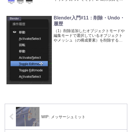
択読み込んだ1枚の画像からいろいろなマ
ップが作成されていることが、2D View
の上部にある項目をクリックすると分か
Blender入門#11：削除・Undo・
りますが、こ...
Blender
履歴
（1）削除追加したオブジェクトモードや
編集モードで選択しているオブジェクト
やメッシュ（の構成要素）を削除するに
は、「X」キーか「DEL」キーで使いま
す。例えば、編集モードで先ほど追加し
た立方体オブジェクトを選択し、「Tab」
キーを押して編集...
WIP: メッサーシュミット