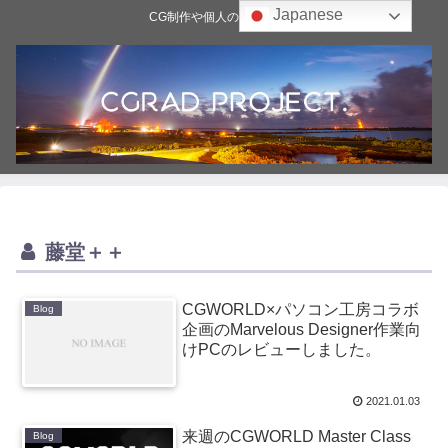
Japanese
CG制作や個人の雑記ブログ
藤堂＋＋
CGWORLD×パソコン工房コラボ
Blog
企画のMarvelous Designer作業向
けPCのレビューしました。
2021.01.03
来週のCGWORLD Master Class
Blog