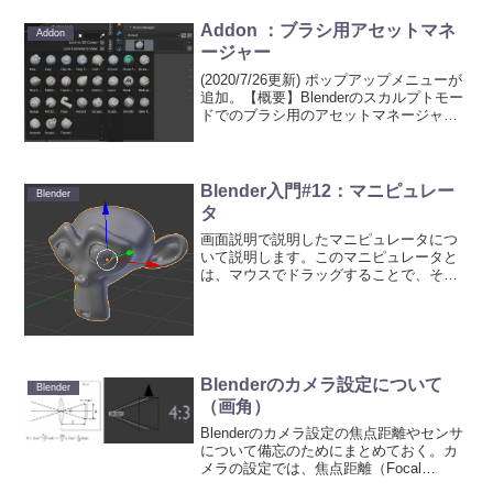
Addon ：ブラシ用アセットマネ
Addon
ージャー
(2020/7/26更新) ポップアップメニューが
追加。【概要】Blenderのスカルプトモー
ドでのブラシ用のアセットマネージャで
す。ZBrushのようにサムネイルからブラ
シを設定できます。使い勝手もいいで
す。●本記事を書いたときのバージョ...
Blender入門#12：マニピュレー
Blender
タ
画面説明で説明したマニピュレータにつ
いて説明します。このマニピュレータと
は、マウスでドラッグすることで、その
ときのマニピュレータのモードに 従い、
移動、回転、拡大縮小を行うことができ
ます。Blender起動時に表示されているの
は移動させるモ...
Blenderのカメラ設定について
Blender
（画角）
Blenderのカメラ設定の焦点距離やセンサ
について備忘のためにまとめておく。カ
メラの設定では、焦点距離（Focal
Length）やカメラの撮像素子（センサ）