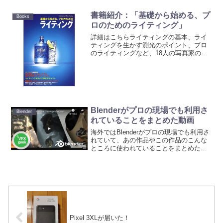
の大きさについて設定することができ
る。これにより画角(=視野角)が決まる。
書籍紹介：「基礎から始める、プ
Books
つまり...
ロのためのライティング」
詳細はこちらライティングの基本、ライ
ティングを生かす測光のポイント、プロ
のライティングなど、18人の写真家のラ
イティング事例を踏まえて解説している
ところがとても良いです。
Blenderがプロの現場でも利用さ
Blender
れていることをまとめた動画
海外ではBlenderがプロの現場でも利用さ
れていて、あの作品やこの作品のこんな
ところに使われていることをまとめた動
画がありました。Blenderが趣味レベルで
しか使われてないと思っている人に見せ
るのにちょうど良い動画。
Pixel 3XLが届いた！