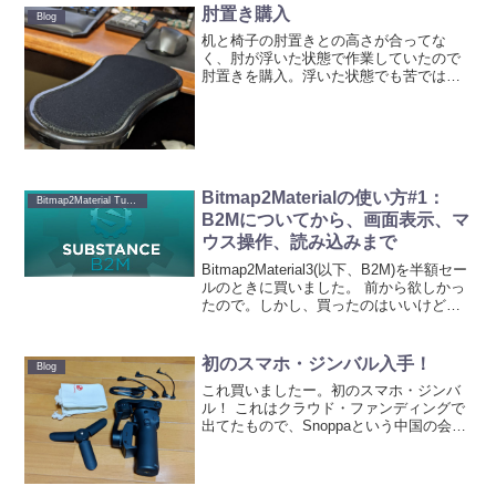
肘置き購入
Blog
机と椅子の肘置きとの高さが合ってな
く、肘が浮いた状態で作業していたので
肘置きを購入。浮いた状態でも苦ではな
かったのだけど、となるYoutuberさん
（CG系ではない）が使っているのを見
て、もしかしたら少し幸せになれるのか
も！と思ったわけです...
Bitmap2Materialの使い方#1：
Bitmap2Material Tutorials
B2Mについてから、画面表示、マ
ウス操作、読み込みまで
Bitmap2Material3(以下、B2M)を半額セー
ルのときに買いました。 前から欲しかっ
たので。しかし、買ったのはいいけど使
い方が・・・。テクスチャを読み込ん
で、出力したい種類のテクスチャを作成
して出力すればいい流れは分かるけど、
初のスマホ・ジンバル入手！
Blog
せ...
これ買いましたー。初のスマホ・ジンバ
ル！ これはクラウド・ファンディングで
出てたもので、Snoppaという中国の会社
の製品。クラウド・ファンディングとい
うこともあり、しかも中国企業だし不安
はありましたが、この会社はこれまでも