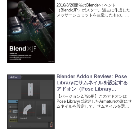
している数値が連続的に...
2016/8/20開催のBlenderイベント
（BlendxJP）ポスター。過去に作成した
メッサーシュミットを改造したもの。
（Modeled, Rendered(Cycles) by
Blender）
Blender Addon Review : Pose
Addon
Libraryにサムネイルを設定する
アドオン（Pose Library
Thumnails)
【バージョン2.79b用】このアドオンは
Pose Libraryに設定したArmatureの形にサ
ムネイルを設定して、サムネイルを選択
することで、ライブラリに登録したポー
ズを適用することができるアドオンで
す。★入手方法作者さんのGithub...