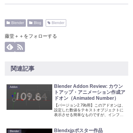
Blender
Blog
Blender
藤堂＋＋をフォローする
関連記事
Blender Addon Review: カウン
Addon
トアップ・アニメーション作成ア
ドオン（Animated Number）
【バージョン2.79b用】このアドオンは、
設定した数値をテキストオブジェクトに
表示させる簡単なものですが、インフ
ォ・グラフィックやモーション・グラフ
ィックなどの動画に使うことができま
す。具体的には動画の進行と共に、表示
Blendxjpポスター作品
Blender