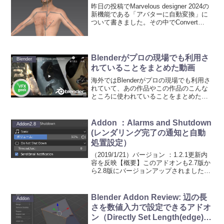
昨日の投稿でMarvelous designer 2024の
新機能である「アバターに自動変換」に
ついて書きました。その中でConvert
Typeには３種類あり、そのうちRig Only
についてはカスタムアバターのRigからデ
フォルトアバタ...
Blenderがプロの現場でも利用さ
Blender
れていることをまとめた動画
海外ではBlenderがプロの現場でも利用さ
れていて、あの作品やこの作品のこんな
ところに使われていることをまとめた動
画がありました。Blenderが趣味レベルで
しか使われてないと思っている人に見せ
るのにちょうど良い動画。
Addon ：Alarms and Shutdown
Addon2.8
(レンダリング完了の通知と自動
処置設定）
（2019/1/21）バージョン ：1.2.1更新内
容を反映【概要】このアドオンも2.7版か
ら2.8版にバージョンアップされました。
このアドオンはレンダリングが完了した
ら、音で知らせてくれます。また、レン
ダリング完了時にPCのシャットダウン...
Blender Addon Review: 辺の長
Addon
さを数値入力で設定できるアドオ
ン（Directly Set Length(edge)