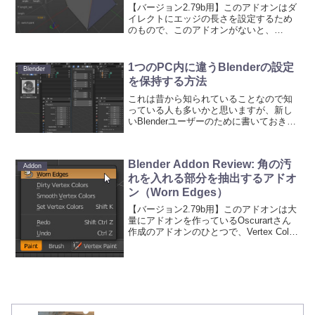
and Angle(edges)）
【バージョン2.79b用】このアドオンはダ
イレクトにエッジの長さを設定するため
のもので、このアドオンがないと、
Blenderの場合、長さを設定するには、
Shiftキーを押しながらGキーで頂点を微
妙に移動させて長さを設定する必要があ
1つのPC内に違うBlenderの設定
Blender
って、結構...
を保持する方法
これは昔から知られていることなので知
っている人も多いかと思いますが、新し
いBlenderユーザーのために書いておきま
す。異なるBlenderのUI設定やインストー
ルしているアドオンなどのユーザー設定
を１つのPC内で複数持ちたい場合は次の
Blender Addon Review: 角の汚
方法...
Addon
れを入れる部分を抽出するアドオ
ン（Worn Edges）
【バージョン2.79b用】このアドオンは大
量にアドオンを作っているOscurartさん
作成のアドオンのひとつで、Vertex Color
を自動的に塗ってくれるものです。その
塗り方は下図のような感じで、これは角
の汚れとか、金属の剥がれなどに使...