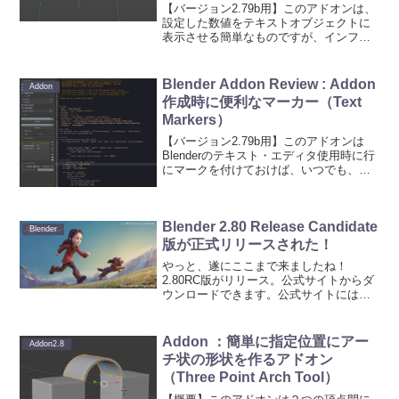
【バージョン2.79b用】このアドオンは、
設定した数値をテキストオブジェクトに
表示させる簡単なものですが、インフ
ォ・グラフィックやモーション・グラフ
ィックなどの動画に使うことができま
す。具体的には動画の進行と共に、表示
Blender Addon Review : Addon
Addon
している数値が連続的に...
作成時に便利なマーカー（Text
Markers）
【バージョン2.79b用】このアドオンは
Blenderのテキスト・エディタ使用時に行
にマークを付けておけば、いつでも、そ
の行に移動することができます。★入手
方法Blenderフォーラムのこちらのスレッ
ドから。★操作方法テキストエディター
Blender 2.80 Release Candidate
のプ...
Blender
版が正式リリースされた！
やっと、遂にここまで来ましたね！
2.80RC版がリリース。公式サイトからダ
ウンロードできます。公式サイトには以
下のようなページが作成されており、機
能について紹介がなされています。正式
2.80版のリリースももうすぐだし。いよ
Addon ：簡単に指定位置にアー
Addon2.8
いよです！（既に仕...
チ状の形状を作るアドオン
（Three Point Arch Tool）