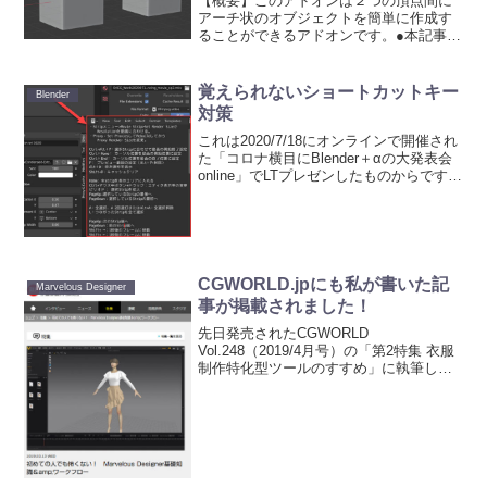
【概要】このアドオンは２つの頂点間に
アーチ状のオブジェクトを簡単に作成す
ることができるアドオンです。●本記事を
書いたときのバージョンなど：Blender ：
2.81aアドオン：0.1.2作者：nBurn【入手
方法】作者のGithubのページ...
覚えられないショートカットキー
Blender
対策
これは2020/7/18にオンラインで開催され
た「コロナ横目にBlender＋αの大発表会
online」でLTプレゼンしたものからです。
LTではBlenderのVideo Sequence
Editor（VSE）について少し話しました。
VS...
CGWORLD.jpにも私が書いた記
Marvelous Designer
事が掲載されました！
先日発売されたCGWORLD
Vol.248（2019/4月号）の「第2特集 衣服
制作特化型ツールのすすめ」に執筆した
内容がそのままCGWORLD.jpにも掲載さ
れました！まだ読んでない方は読んでみ
ては？そして、もっと詳しく知りたい方
は、私...