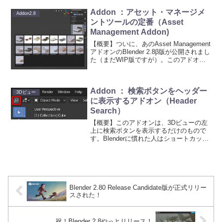
Addon ：アセット・マネージメ
Addon2.8
ントツールの定番（Asset
Management Addon)
【概要】ついに、あのAsset Management
アドオンのBlender 2.8β版が公開されまし
た（まだWIP版ですが）。このアドオン
は、作成したモデル、マテリアル、HDRI
データ、シーンデータをライブラリに保
存しておくことで、再利用...
Addon ： 検索ボタンをヘッダー
3Dビュー
に表示するアドオン（Header
Search）
【概要】このアドオンは、3Dビューの左
上に検索ボタンを表示するだけのもので
す。Blenderに慣れた人はショートカット
キーを使うことに抵抗はないと思いま
す。なので、2.8では「F3」キーが検索ダ
イアログを表示することになっても全然
影響なく、...
Blender 2.80 Release Candidate版が正式リリー
スされた！
祝！Blender 2.8やっとリリース！