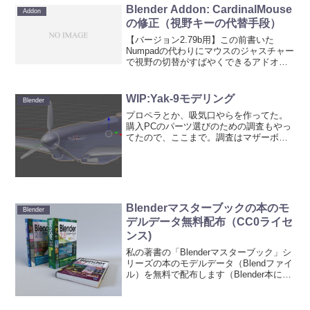
Blender Addon: CardinalMouse
Addon
の修正（視野キーの代替手段）
【バージョン2.79b用】この前書いた
Numpadの代わりにマウスのジャスチャー
で視野の切替がすばやくできるアドオン
のCardinalMouseの記事で書いたことだけ
ど、作者の方にカメラビューを今後加え
るつもりはあるのか聞いてみたら、その
WIP:Yak-9モデリング
Blender
予...
プロペラとか、吸気口やらを作ってた。
購入PCのパーツ選びのための調査もやっ
てたので、ここまで。調査はマザーボー
ド多すぎ、PCケース多すぎ、電源多すぎ
で、どれがコスト的にも性能的にも合っ
ているのか調査中。次はエンジンの排気
部分かコックピットか...
Blenderマスターブックの本のモ
Blender
デルデータ無料配布（CC0ライセ
ンス)
私の著書の「Blenderマスターブック」シ
リーズの本のモデルデータ（Blendファイ
ル）を無料で配布します（Blender本に掲
載しているもののデータではなく、”本”の
モデルデータです）。下図はCyclesでの
サンプル出力結果です。図のよ...