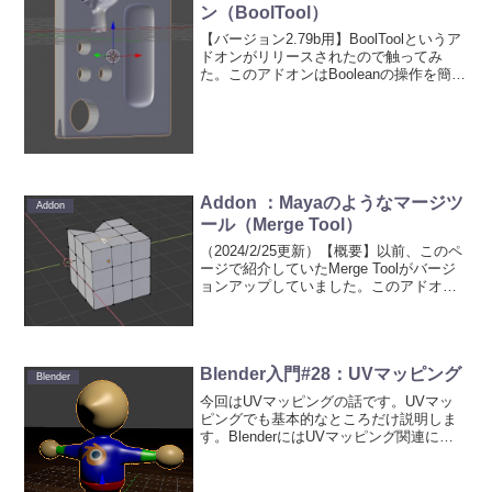
ン（BoolTool）
【バージョン2.79b用】BoolToolというア
ドオンがリリースされたので触ってみ
た。このアドオンはBooleanの操作を簡単
にするもの。2014/6/3 BoolToolの次バー
ジョンである0.2がリリースしたので、少
し追記。2016/...
Addon ：Mayaのようなマージツ
Addon
ール（Merge Tool）
（2024/2/25更新）【概要】以前、このペ
ージで紹介していたMerge Toolがバージ
ョンアップしていました。このアドオン
はマージ操作時に、マージの相手側をマ
ウスドラッグで指定するだけでマージが
できるようになるアドオンです。見ても
らっ...
Blender入門#28：UVマッピング
Blender
今回はUVマッピングの話です。UVマッ
ピングでも基本的なところだけ説明しま
す。BlenderにはUVマッピング関連につ
いても多彩な便利機能が用意されていま
すが、基本的な作業の流れは変わりませ
ん。多機能な部分は、ここでは説明しま