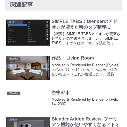
関連記事
SIMPLE TABS：Blenderのアド
3Dビュー
オンが増えた時のタブ整理に
【概要】SIMPLE TABSアドオンが更新さ
れていたので書き直しました。 SIMPLE
TABS アドオンはアドオンを沢山使って
いる人向けのアドオンです。たくさんア
ドオンを使っていると、「N」キーを押し
たときに表示されるサイドバーに追加
作品： Living Room
Blender
表...
Modeled & Rendered by Blender (Cycles)
on Nov. 11, 2014.いつかこんな家に住み
たいなぁ～（これが落選した方。受賞し
たシーンの反対側から見た図）
空中都市
Blender
Modeled & Rendered by Blender on Feb.
14, 2007.
Blender Addon Review: ブーリ
Addon
アン機能が使いやすくなるアドオ