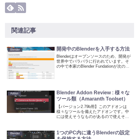
関連記事
開発中のBlenderを入手する方法
Blender
Blenderはオープンソースのため、開発が
世界中でバラバラに行われています。そ
の中で本家のBlender Fundationが次のバ
ージョンに組み込むものをチョイスした
り、自分たちで開発しているものがあり
ます。開発中のBlenderは基本...
Blender Addon Review : 様々な
Addon
ツール類（Amaranth Toolset）
【バージョン2.79b用】このアドオンは
様々なツールを備えたアドオンです。中
には使えそうなものがあるので使えそう
なものを使ってはいかが？★入手方法作
者さんのサイトから。★使い方アドオン
に含まれているツールとその使い方は上
1つのPC内に違うBlenderの設定
Blender
記の作者のサイトを参...
を保持する方法