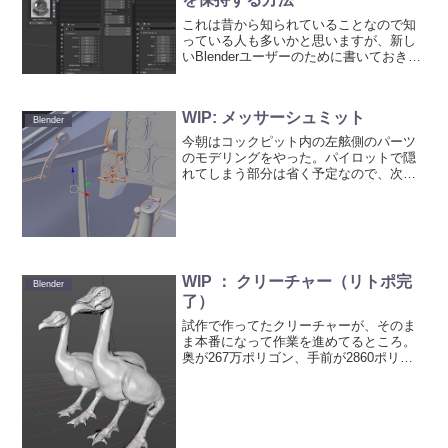
これは昔から知られていることなので知
っている人も多いかと思いますが、新し
いBlenderユーザーのために書いておきま
す。異なるBlenderのUI設定やインストー
ルしているアドオンなどのユーザー設定
を１つのPC内で複数持ちたい場合は次の
WIP: メッサーシュミット
方法...
Blender
今朝はコックピット内の左舷側のパーツ
のモデリングをやった。パイロットで隠
れてしまう部分は省く予定なので、次は
パイロット作りかな。いちおう、構想で
はコックピット内からパイロット目線で
のカットがある予定。妄想に終わるかも
しれないけどｗ
WIP ： クリーチャー（リトポ完
Blender
了）
試作で作ってたクリーチャーが、そのま
ま本番になって作業を進めてるところ。
奥が267万ポリゴン、手前が2860ポリゴ
ン。結構、シェイプアップ。動かさない
しね。手前にはノーマルマップとキャビ
ティマップを付けてます。Blenderは
ZBrushみ...