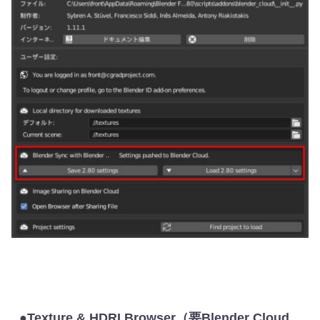
●Texture & HDRI Browser（要Blender Cloud