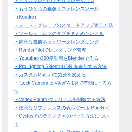
・ディスプレイのキャリブレーション
・もうひとつの画像リファレンスツール
（Kuadro）
・ノード・グループのスタートアップ追加方法
・ツールシェルフのタブをまとめたいとき
・簡単な自前ネットワークレンダリング
・RenderPilotでレンダリング管理
・Youtubeの360度動画をBlenderで作る
・Pro Lighting:SkiesでHDRIを追加する方法
・カスタムMatcapで気分を変える
・”Lock Camera to View”を1発で有効にする方
法
・Vertex Paintでマテリアルを制御する方法
・便利なリファレンスの表示ツール”PureRef”
・Cyclesでのテクスチャのパック方法につい
て