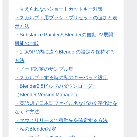
・覚えられないショートカットキー対策
・スカルプト用ブラシ・プリセットの追加と表
示方法
・Substance PainterとBlenderの自動UV展開
機能の比較
・1つのPC内に違うBlenderの設定を保持する
方法
・ノード設定のサンプル集
・スカルプトする時の私のキーパッド設定
・Blender2.8ビルドのダウンローダー
（Blender Version Manager）
・英語UIで日本語ファイル名などの文字化けを
なくす方法
・マウスリリースで移動先を確定する方法
・私のBlender設定