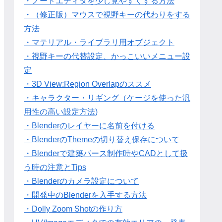
・ノードエディタを少し見やすくする方法
・（修正版）マウスで視野キーの代わりをする
方法
・マテリアル・ライブラリ用オブジェクト
・視野キーの代替設定、かっこいいメニュー設
定
・3D View:Region Overlapのススメ
・キャラクター・リギング（ケージを使った汎
用性の高い設定方法)
・Blenderのレイヤーに名前を付ける
・BlenderのThemeの切り替え保存について
・Blenderで建築パース制作時やCADとして扱
う時の注意とTips
・Blenderのカメラ設定について
・開発中のBlenderを入手する方法
・Dolly Zoom Shotの作り方