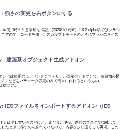
イズ・強さの変更を右ボタンにする
ンシル使用時の注意事項を追記。(2020/1/7更新）2.8.2 alpha版ではブラシ
起こすので、コードを修正。スカルプトモードのときにブラシのサイズ
Review : 建築系オブジェクト生成アドオン
アドオンは建築系のモデリング＆マテリアル設定のアドオンで、建築物の構
ッチンなどをパラメータ設定のみで簡単に作れるというもの。
らは標準ア...
Review: IESファイルをインポートするアドオン（IES
アドオンは少し古いものだけど、まだまだ現役。以前のブログで掲載して
にしたときに移すのを忘れていたので、内容を少し濃くして再掲。この