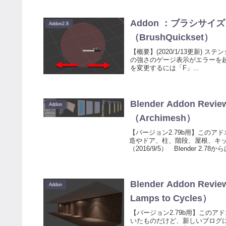
Addon ：ブラシサ
Addon2.8
（BrushQuickset）
【概要】(2020/1/13更新) ステ
の強さのゲージ表示がエラーを
を変更するには「F」...
Blender Addon 
Addon
（Archimesh）
【バージョン2.79b用】この
造やドア、柱、階段、屋根、キ
（2016/9/5） Blender 2.78か
Blender Addon 
Addon
Lamps to Cycles）
【バージョン2.79b用】この
いたものだけど、新しいブログ