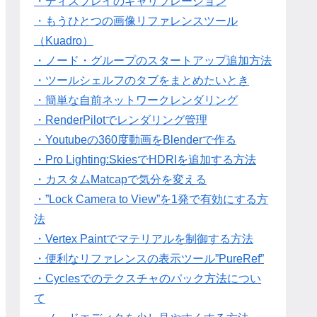
・ディスプレイのキャリブレーション
・もうひとつの画像リファレンスツール
（Kuadro）
・ノード・グループのスタートアップ追加方法
・ツールシェルフのタブをまとめたいとき
・簡単な自前ネットワークレンダリング
・RenderPilotでレンダリング管理
・Youtubeの360度動画をBlenderで作る
・Pro Lighting:SkiesでHDRIを追加する方法
・カスタムMatcapで気分を変える
・”Lock Camera to View”を1発で有効にする方
法
・Vertex Paintでマテリアルを制御する方法
・便利なリファレンスの表示ツール”PureRef”
・Cyclesでのテクスチャのパック方法につい
て