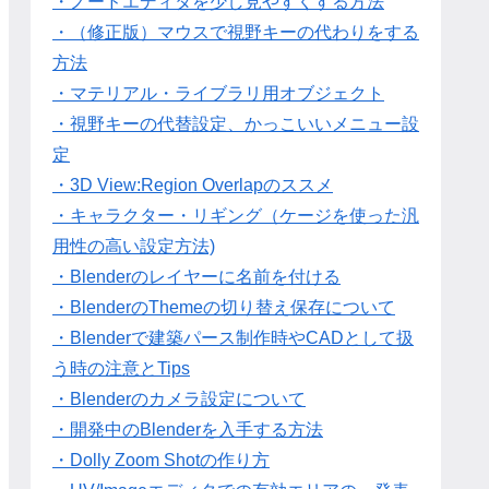
・ノードエディタを少し見やすくする方法
・（修正版）マウスで視野キーの代わりをする
方法
・マテリアル・ライブラリ用オブジェクト
・視野キーの代替設定、かっこいいメニュー設
定
・3D View:Region Overlapのススメ
・キャラクター・リギング（ケージを使った汎
用性の高い設定方法)
・Blenderのレイヤーに名前を付ける
・BlenderのThemeの切り替え保存について
・Blenderで建築パース制作時やCADとして扱
う時の注意とTips
・Blenderのカメラ設定について
・開発中のBlenderを入手する方法
・Dolly Zoom Shotの作り方