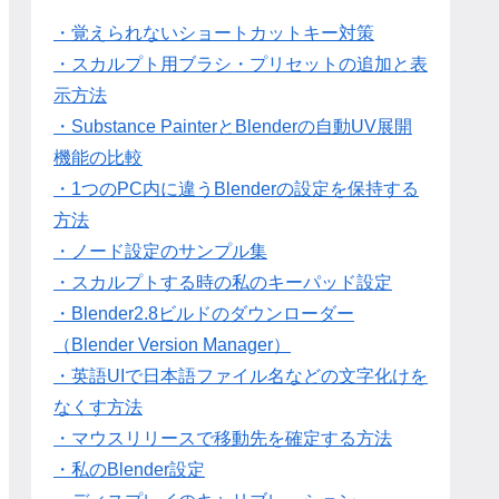
・覚えられないショートカットキー対策
・スカルプト用ブラシ・プリセットの追加と表
示方法
・Substance PainterとBlenderの自動UV展開
機能の比較
・1つのPC内に違うBlenderの設定を保持する
方法
・ノード設定のサンプル集
・スカルプトする時の私のキーパッド設定
・Blender2.8ビルドのダウンローダー
（Blender Version Manager）
・英語UIで日本語ファイル名などの文字化けを
なくす方法
・マウスリリースで移動先を確定する方法
・私のBlender設定