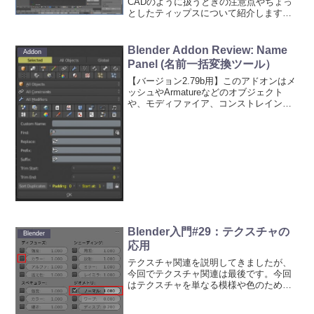
CADのように扱うときの注意点やちょっ
としたティップスについて紹介します。
動画のサマリ：・Blenderでは数値入力で
は、単位を入力できる。しかも単位換算
もしてくれる（例：cm,mmなど）。・数
Blender Addon Review: Name
Addon
値...
Panel (名前一括変換ツール）
【バージョン2.79b用】このアドオンはメ
ッシュやArmatureなどのオブジェクト
や、モディファイア、コンストレイント
の名前を一括変更するためのアドオンで
す。オブジェクトを複製して作成する
と、例えば、Cube、Cube.001、Cube....
Blender入門#29：テクスチャの
Blender
応用
テクスチャ関連を説明してきましたが、
今回でテクスチャ関連は最後です。今回
はテクスチャを単なる模様や色のために
使うのではなく、マテリアルの材質に影
響する使い方を説明します。もし、少な