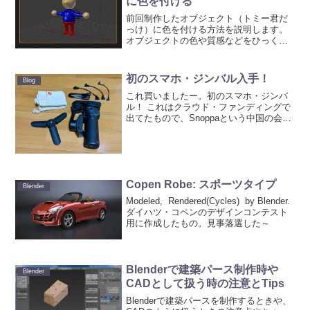
に色を付ける
前回制作したオブジェクト（トミー君だ
っけ）に色を付ける方法を説明します。
オブジェクトの色や質感などをひっくる
めて、マテリアルと呼びます。Blenderの
マテリアルは、最終的な完成画像を出力
する際（＝レンダリングする際）に使う
初のスマホ・ジンバル入手！
Blog
レンダリング・エ...
これ買いましたー。初のスマホ・ジンバ
ル！ これはクラウド・ファンディングで
出てたもので、Snoppaという中国の会社
の製品。クラウド・ファンディングとい
うこともあり、しかも中国企業だし不安
はありましたが、この会社はこれまでも
いろいろと製品を...
Copen Robe: スポーツタイプ
Blender
Modeled, Rendered(Cycles) by Blender.
ダイハツ・コペンのデザインコンテスト
用に作成したもの。見事落選した～
Blenderで建築パース制作時や
Blender
CADとして扱う時の注意とTips
Blenderで建築パースを制作するときや、