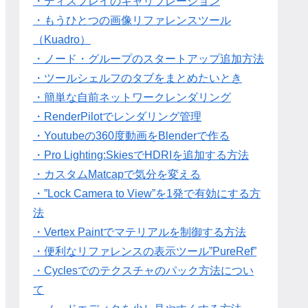
・ディスプレイのキャリブレーション
・もうひとつの画像リファレンスツール
（Kuadro）
・ノード・グループのスタートアップ追加方法
・ツールシェルフのタブをまとめたいとき
・簡単な自前ネットワークレンダリング
・RenderPilotでレンダリング管理
・Youtubeの360度動画をBlenderで作る
・Pro Lighting:SkiesでHDRIを追加する方法
・カスタムMatcapで気分を変える
・”Lock Camera to View”を1発で有効にする方
法
・Vertex Paintでマテリアルを制御する方法
・便利なリファレンスの表示ツール”PureRef”
・Cyclesでのテクスチャのパック方法につい
て