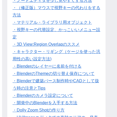
・ノードエディタを少し見やすくする方法
・（修正版）マウスで視野キーの代わりをする
方法
・マテリアル・ライブラリ用オブジェクト
・視野キーの代替設定、かっこいいメニュー設
定
・3D View:Region Overlapのススメ
・キャラクター・リギング（ケージを使った汎
用性の高い設定方法)
・Blenderのレイヤーに名前を付ける
・BlenderのThemeの切り替え保存について
・Blenderで建築パース制作時やCADとして扱
う時の注意とTips
・Blenderのカメラ設定について
・開発中のBlenderを入手する方法
・Dolly Zoom Shotの作り方