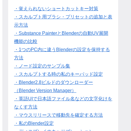
・覚えられないショートカットキー対策
・スカルプト用ブラシ・プリセットの追加と表
示方法
・Substance PainterとBlenderの自動UV展開
機能の比較
・1つのPC内に違うBlenderの設定を保持する
方法
・ノード設定のサンプル集
・スカルプトする時の私のキーパッド設定
・Blender2.8ビルドのダウンローダー
（Blender Version Manager）
・英語UIで日本語ファイル名などの文字化けを
なくす方法
・マウスリリースで移動先を確定する方法
・私のBlender設定