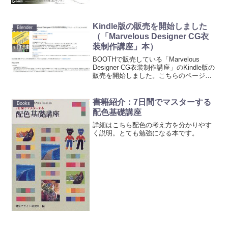
Kindle版の販売を開始しました
Blender
（「Marvelous Designer CG衣
装制作講座」本）
BOOTHで販売している「Marvelous
Designer CG衣装制作講座」のKindle版の
販売を開始しました。こちらのページで
販売中。今なら「なか見検索」で冒頭の
28ページが公開されています。Kindle版
はBOOTHでのPDF版...
書籍紹介：7日間でマスターする
Books
配色基礎講座
詳細はこちら配色の考え方を分かりやす
く説明。とても勉強になる本です。