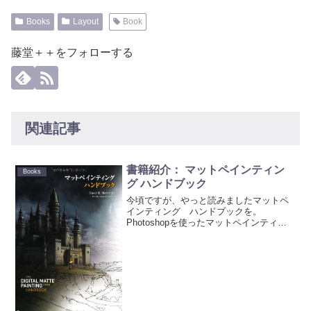
Books
Layout
Book
藤堂＋＋をフォローする
関連記事
書籍紹介： マットペインティン
Books
グ ハンドブック
今頃ですが、やっと読みましたマットペ
インティング ハンドブックを。
Photoshopを使ったマットペインティン
グの構成、制作と技法を表紙のお城を制
作工程を通して解説しています。そのあ
とは、Mayaでのカメラプロジェクショ
ン、After Ef...