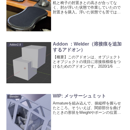
机と椅子の肘置きとの高さが合ってな
く、肘が浮いた状態で作業していたので
肘置きを購入。浮いた状態でも苦ではな
かったのだけど、となるYoutuberさん
（CG系ではない）が使っているのを見
て、もしかしたら少し幸せになれるのか
も！と思ったわけです...
Addon ：Welder（溶接痕を追加
Addon2.8
するアドオン）
【概要】このアドオンは、オブジェクト
とオブジェクトの境目に溶接痕模様をつ
けるためのアドオンです。2020/1/6 バ
ージョン1.0.7（1.0.6で追加になった
Decalによる生成について追記）
2019/11/13 バージョン0.0.9の新...
WIP: メッサーシュミット
Blender
Armatureを組み込んで、操縦桿を握らせ
たところ。そういえば、関節部分を曲げ
たときの形状をWeightやボーンの位置
で、関節が崩れないとかしているのしか
見かけないんだけど、何で皆さんシェイ
プキーを使って、ボーンの動きに連動さ