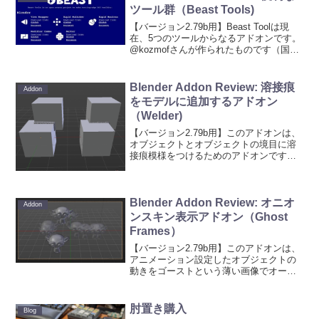
ツール群（Beast Tools)
【バージョン2.79b用】Beast Toolは現
在、5つのツールからなるアドオンです。
@kozmofさんが作られたものです（国
産！）。詳細はこちらのFICT HEADERの
Beast Toolページを参照。概要を以下に
書きます。★入手方法...
Blender Addon Review: 溶接痕
Addon
をモデルに追加するアドオン
（Welder)
【バージョン2.79b用】このアドオンは、
オブジェクトとオブジェクトの境目に溶
接痕模様をつけるためのアドオンです。
実はこのアドオン、今年の７月に公開さ
れたものですが、そのとき、UIの作りが
同じ名前のボタンがあったので更新され
るだろうなと思っ...
Blender Addon Review: オニオ
Addon
ンスキン表示アドオン（Ghost
Frames）
【バージョン2.79b用】このアドオンは、
アニメーション設定したオブジェクトの
動きをゴーストという薄い画像でオーバ
ーラップさせる機能です。つまり、
PhotoshopやFlashなんかでは、オニオン
スキン機能として知られているやつで
肘置き購入
Blog
す。下図の...