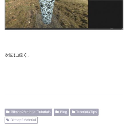
次回に続く。
Bitmap2Material Tutorials
Blog
Tutorial&Tips
Bitmap2Material