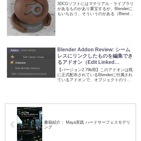
3DCGソフトにはマテリアル・ライブラリ
があるものがあり重宝するが、Blenderに
もいちおう、そういうのがある（Blender
Material Repository）。だいぶ昔からある
けど、ちょっとダサい・・・。昨今、
Blend Swa...
Blender Addon Review: シーム
Addon
レスにリンクしたものを編集でき
るアドオン（Edit Linked
Library）
【バージョン2.79b用】このアドオンは既
に正式配布されているBlenderに付属され
ているアドオンで、オブジェクトのリン
ク機能を使いやすくするアドオンです。
このアドオンがないと、リンク機能を使
う気が起きません。なお、使用する際
に、Wind...
書籍紹介： Maya実践 ハードサーフェスモデリ
ング