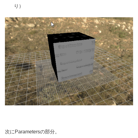
り）
次にParametersの部分。