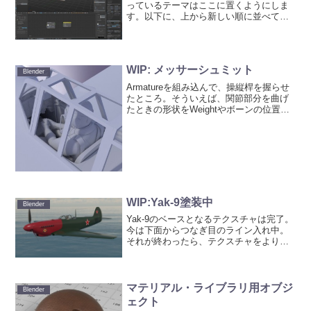
っているテーマはここに置くようにしま
す。以下に、上から新しい順に並べてま
す。◎Theme File：toudou_blue.xml
（2016/1/10追加）◎Theme File：
toudou_them...
WIP: メッサーシュミット
Blender
Armatureを組み込んで、操縦桿を握らせ
たところ。そういえば、関節部分を曲げ
たときの形状をWeightやボーンの位置
で、関節が崩れないとかしているのしか
見かけないんだけど、何で皆さんシェイ
プキーを使って、ボーンの動きに連動さ
せないのかな...
WIP:Yak-9塗装中
Blender
Yak-9のベースとなるテクスチャは完了。
今は下面からつなぎ目のライン入れ中。
それが終わったら、テクスチャをよりリ
アルになるように汚れやら剥げやらを追
加していく予定。ソ連の戦闘機なのか、
実物の写真を見ると、この機体って、離
れたところから見て...
マテリアル・ライブラリ用オブジ
Blender
ェクト