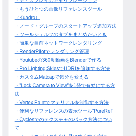
・ディスプレイのキャリブレーション
・もうひとつの画像リファレンスツール
（Kuadro）
・ノード・グループのスタートアップ追加方法
・ツールシェルフのタブをまとめたいとき
・簡単な自前ネットワークレンダリング
・RenderPilotでレンダリング管理
・Youtubeの360度動画をBlenderで作る
・Pro Lighting:SkiesでHDRIを追加する方法
・カスタムMatcapで気分を変える
・”Lock Camera to View”を1発で有効にする方
法
・Vertex Paintでマテリアルを制御する方法
・便利なリファレンスの表示ツール”PureRef”
・Cyclesでのテクスチャのパック方法につい
て