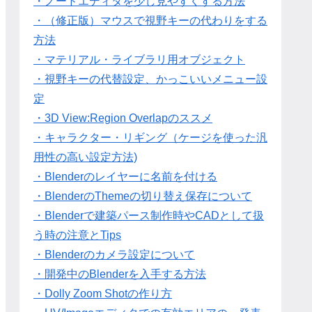
・ノードエディタを少し見やすくする方法
・（修正版）マウスで視野キーの代わりをする
方法
・マテリアル・ライブラリ用オブジェクト
・視野キーの代替設定、かっこいいメニュー設
定
・3D View:Region Overlapのススメ
・キャラクター・リギング（ケージを使った汎
用性の高い設定方法)
・Blenderのレイヤーに名前を付ける
・BlenderのThemeの切り替え保存について
・Blenderで建築パース制作時やCADとして扱
う時の注意とTips
・Blenderのカメラ設定について
・開発中のBlenderを入手する方法
・Dolly Zoom Shotの作り方