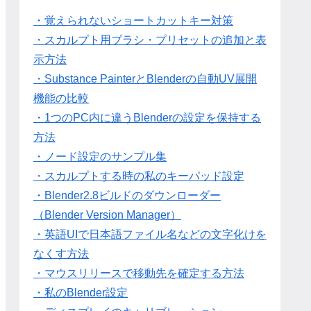
・覚えられないショートカットキー対策
・スカルプト用ブラシ・プリセットの追加と表
示方法
・Substance PainterとBlenderの自動UV展開
機能の比較
・1つのPC内に違うBlenderの設定を保持する
方法
・ノード設定のサンプル集
・スカルプトする時の私のキーパッド設定
・Blender2.8ビルドのダウンローダー
（Blender Version Manager）
・英語UIで日本語ファイル名などの文字化けを
なくす方法
・マウスリリースで移動先を確定する方法
・私のBlender設定