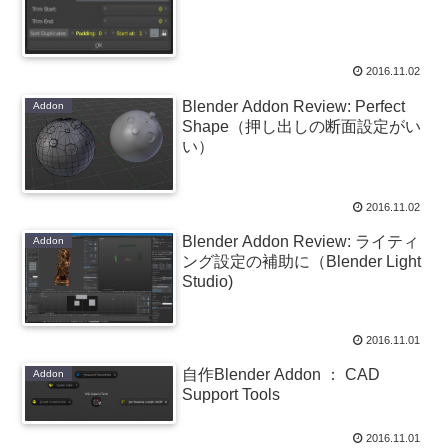
2016.11.02
Blender Addon Review: Perfect
Addon
Shape（押し出しの断面設定がい
い）
2016.11.02
Blender Addon Review: ライティ
Addon
ング設定の補助に（Blender Light
Studio)
2016.11.01
自作Blender Addon ： CAD
Addon
Support Tools
2016.11.01