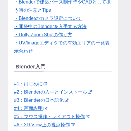
・Blenderで建築パース制作時やCADとして扱
う時の注意とTips
・Blenderのカメラ設定について
・開発中のBlenderを入手する方法
・Dolly Zoom Shotの作り方
・UV/Imageエディタでの有効エリアの一発表
示合わせ
Blender入門
#1：はじめに
#2：Blenderの入手とインストール
#3：Blenderの日本語化
#4：画面説明
#5：マウス操作・レイアウト操作
#6：3D View上の視点操作