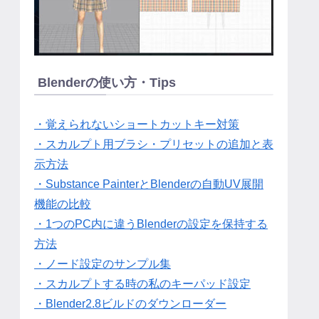
Blenderの使い方・Tips
・覚えられないショートカットキー対策
・スカルプト用ブラシ・プリセットの追加と表
示方法
・Substance PainterとBlenderの自動UV展開
機能の比較
・1つのPC内に違うBlenderの設定を保持する
方法
・ノード設定のサンプル集
・スカルプトする時の私のキーパッド設定
・Blender2.8ビルドのダウンローダー