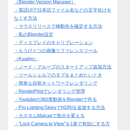
（Blender Version Manager）
・英語UIで日本語ファイル名などの文字化けを
なくす方法
・マウスリリースで移動先を確定する方法
・私のBlender設定
・ディスプレイのキャリブレーション
・もうひとつの画像リファレンスツール
（Kuadro）
・ノード・グループのスタートアップ追加方法
・ツールシェルフのタブをまとめたいとき
・簡単な自前ネットワークレンダリング
・RenderPilotでレンダリング管理
・Youtubeの360度動画をBlenderで作る
・Pro Lighting:SkiesでHDRIを追加する方法
・カスタムMatcapで気分を変える
・”Lock Camera to View”を1発で有効にする方