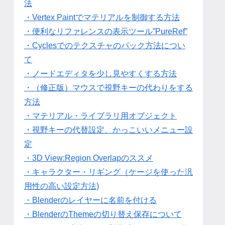
法
・Vertex Paintでマテリアルを制御する方法
・便利なリファレンスの表示ツール”PureRef”
・Cyclesでのテクスチャのパック方法につい
て
・ノードエディタを少し見やすくする方法
・（修正版）マウスで視野キーの代わりをする
方法
・マテリアル・ライブラリ用オブジェクト
・視野キーの代替設定、かっこいいメニュー設
定
・3D View:Region Overlapのススメ
・キャラクター・リギング（ケージを使った汎
用性の高い設定方法)
・Blenderのレイヤーに名前を付ける
・BlenderのThemeの切り替え保存について