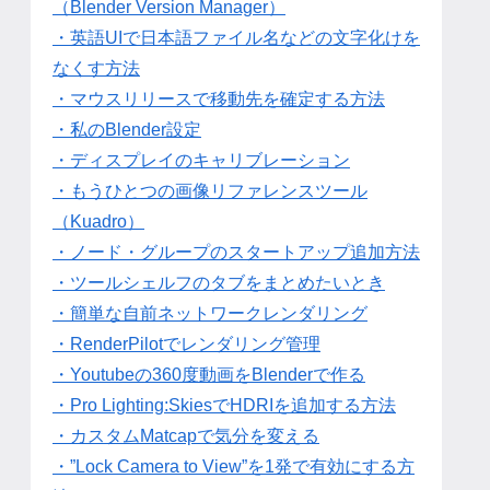
（Blender Version Manager）
・英語UIで日本語ファイル名などの文字化けを
なくす方法
・マウスリリースで移動先を確定する方法
・私のBlender設定
・ディスプレイのキャリブレーション
・もうひとつの画像リファレンスツール
（Kuadro）
・ノード・グループのスタートアップ追加方法
・ツールシェルフのタブをまとめたいとき
・簡単な自前ネットワークレンダリング
・RenderPilotでレンダリング管理
・Youtubeの360度動画をBlenderで作る
・Pro Lighting:SkiesでHDRIを追加する方法
・カスタムMatcapで気分を変える
・”Lock Camera to View”を1発で有効にする方