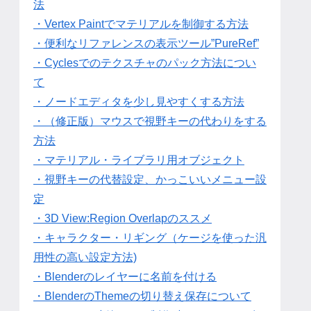
法
・Vertex Paintでマテリアルを制御する方法
・便利なリファレンスの表示ツール”PureRef”
・Cyclesでのテクスチャのパック方法につい
て
・ノードエディタを少し見やすくする方法
・（修正版）マウスで視野キーの代わりをする
方法
・マテリアル・ライブラリ用オブジェクト
・視野キーの代替設定、かっこいいメニュー設
定
・3D View:Region Overlapのススメ
・キャラクター・リギング（ケージを使った汎
用性の高い設定方法)
・Blenderのレイヤーに名前を付ける
・BlenderのThemeの切り替え保存について