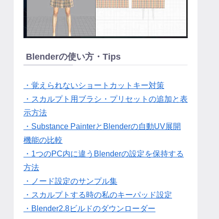
Blenderの使い方・Tips
・覚えられないショートカットキー対策
・スカルプト用ブラシ・プリセットの追加と表
示方法
・Substance PainterとBlenderの自動UV展開
機能の比較
・1つのPC内に違うBlenderの設定を保持する
方法
・ノード設定のサンプル集
・スカルプトする時の私のキーパッド設定
・Blender2.8ビルドのダウンローダー