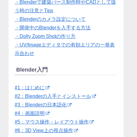
・Blenderで建築パース制作時やCADとして扱
う時の注意とTips
・Blenderのカメラ設定について
・開発中のBlenderを入手する方法
・Dolly Zoom Shotの作り方
・UV/Imageエディタでの有効エリアの一発表
示合わせ
Blender入門
#1：はじめに
#2：Blenderの入手とインストール
#3：Blenderの日本語化
#4：画面説明
#5：マウス操作・レイアウト操作
#6：3D View上の視点操作