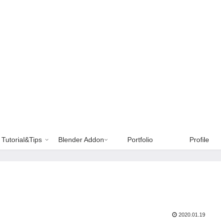
Tutorial&Tips
Blender Addon
Portfolio
Profile
2020.01.19