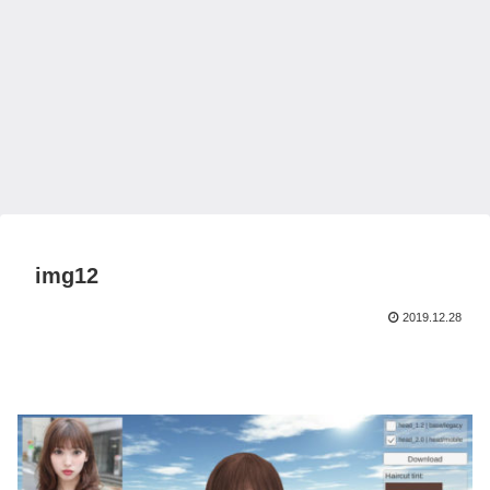
img12
2019.12.28