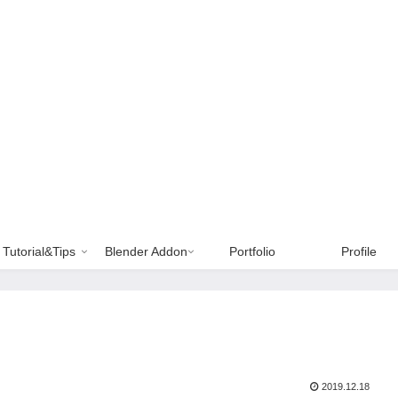
Tutorial&Tips
Blender Addon
Portfolio
Profile
2019.12.18