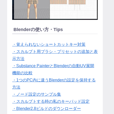
Blenderの使い方・Tips
・覚えられないショートカットキー対策
・スカルプト用ブラシ・プリセットの追加と表
示方法
・Substance PainterとBlenderの自動UV展開
機能の比較
・1つのPC内に違うBlenderの設定を保持する
方法
・ノード設定のサンプル集
・スカルプトする時の私のキーパッド設定
・Blender2.8ビルドのダウンローダー