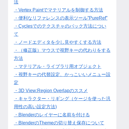
法
・Vertex Paintでマテリアルを制御する方法
・便利なリファレンスの表示ツール”PureRef”
・Cyclesでのテクスチャのパック方法につい
て
・ノードエディタを少し見やすくする方法
・（修正版）マウスで視野キーの代わりをする
方法
・マテリアル・ライブラリ用オブジェクト
・視野キーの代替設定、かっこいいメニュー設
定
・3D View:Region Overlapのススメ
・キャラクター・リギング（ケージを使った汎
用性の高い設定方法)
・Blenderのレイヤーに名前を付ける
・BlenderのThemeの切り替え保存について