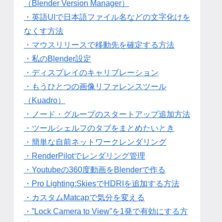
（Blender Version Manager）
・英語UIで日本語ファイル名などの文字化けを
なくす方法
・マウスリリースで移動先を確定する方法
・私のBlender設定
・ディスプレイのキャリブレーション
・もうひとつの画像リファレンスツール
（Kuadro）
・ノード・グループのスタートアップ追加方法
・ツールシェルフのタブをまとめたいとき
・簡単な自前ネットワークレンダリング
・RenderPilotでレンダリング管理
・Youtubeの360度動画をBlenderで作る
・Pro Lighting:SkiesでHDRIを追加する方法
・カスタムMatcapで気分を変える
・”Lock Camera to View”を1発で有効にする方