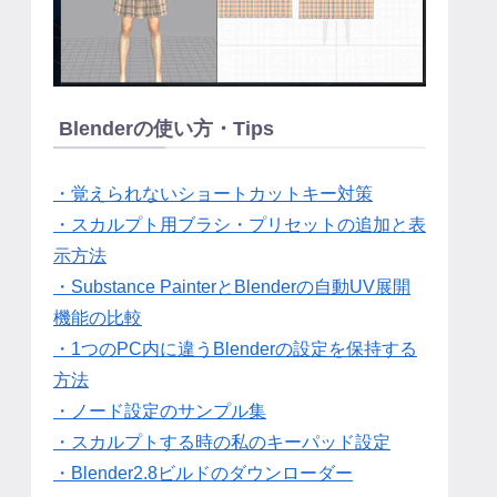
Blenderの使い方・Tips
・覚えられないショートカットキー対策
・スカルプト用ブラシ・プリセットの追加と表
示方法
・Substance PainterとBlenderの自動UV展開
機能の比較
・1つのPC内に違うBlenderの設定を保持する
方法
・ノード設定のサンプル集
・スカルプトする時の私のキーパッド設定
・Blender2.8ビルドのダウンローダー