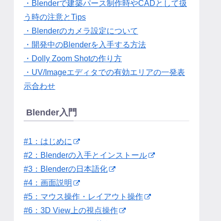
・Blenderで建築パース制作時やCADとして扱
う時の注意とTips
・Blenderのカメラ設定について
・開発中のBlenderを入手する方法
・Dolly Zoom Shotの作り方
・UV/Imageエディタでの有効エリアの一発表
示合わせ
Blender入門
#1：はじめに
#2：Blenderの入手とインストール
#3：Blenderの日本語化
#4：画面説明
#5：マウス操作・レイアウト操作
#6：3D View上の視点操作