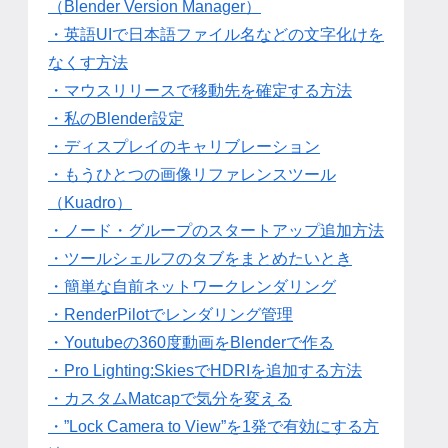
（Blender Version Manager）
・英語UIで日本語ファイル名などの文字化けを
なくす方法
・マウスリリースで移動先を確定する方法
・私のBlender設定
・ディスプレイのキャリブレーション
・もうひとつの画像リファレンスツール
（Kuadro）
・ノード・グループのスタートアップ追加方法
・ツールシェルフのタブをまとめたいとき
・簡単な自前ネットワークレンダリング
・RenderPilotでレンダリング管理
・Youtubeの360度動画をBlenderで作る
・Pro Lighting:SkiesでHDRIを追加する方法
・カスタムMatcapで気分を変える
・”Lock Camera to View”を1発で有効にする方