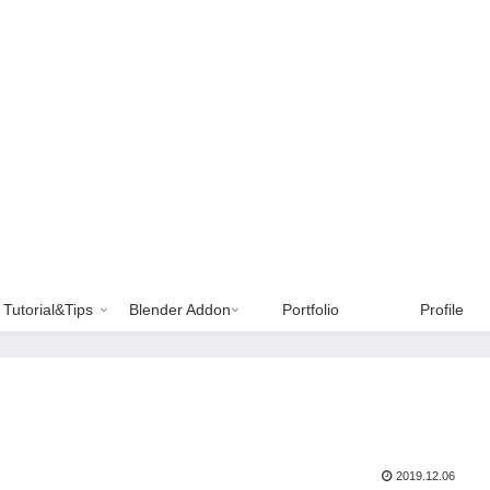
Tutorial&Tips
Blender Addon
Portfolio
Profile
2019.12.06