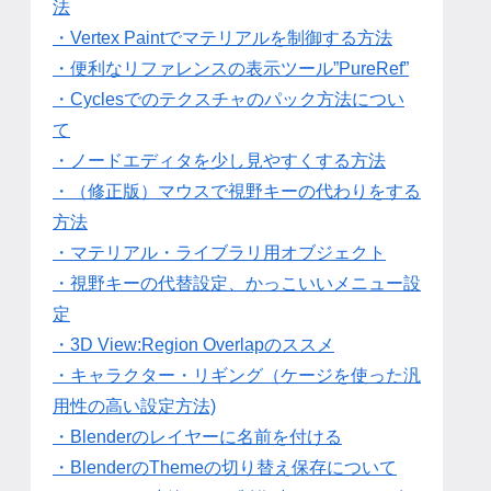
法
・Vertex Paintでマテリアルを制御する方法
・便利なリファレンスの表示ツール”PureRef”
・Cyclesでのテクスチャのパック方法につい
て
・ノードエディタを少し見やすくする方法
・（修正版）マウスで視野キーの代わりをする
方法
・マテリアル・ライブラリ用オブジェクト
・視野キーの代替設定、かっこいいメニュー設
定
・3D View:Region Overlapのススメ
・キャラクター・リギング（ケージを使った汎
用性の高い設定方法)
・Blenderのレイヤーに名前を付ける
・BlenderのThemeの切り替え保存について