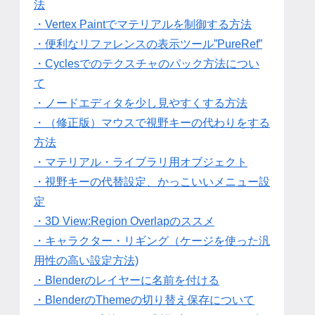
法
・Vertex Paintでマテリアルを制御する方法
・便利なリファレンスの表示ツール”PureRef”
・Cyclesでのテクスチャのパック方法につい
て
・ノードエディタを少し見やすくする方法
・（修正版）マウスで視野キーの代わりをする
方法
・マテリアル・ライブラリ用オブジェクト
・視野キーの代替設定、かっこいいメニュー設
定
・3D View:Region Overlapのススメ
・キャラクター・リギング（ケージを使った汎
用性の高い設定方法)
・Blenderのレイヤーに名前を付ける
・BlenderのThemeの切り替え保存について