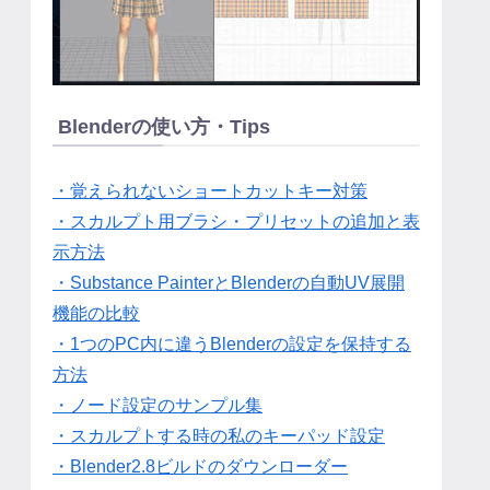
Blenderの使い方・Tips
・覚えられないショートカットキー対策
・スカルプト用ブラシ・プリセットの追加と表
示方法
・Substance PainterとBlenderの自動UV展開
機能の比較
・1つのPC内に違うBlenderの設定を保持する
方法
・ノード設定のサンプル集
・スカルプトする時の私のキーパッド設定
・Blender2.8ビルドのダウンローダー