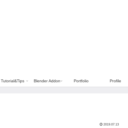
Tutorial&Tips
Blender Addon
Portfolio
Profile
2019.07.13