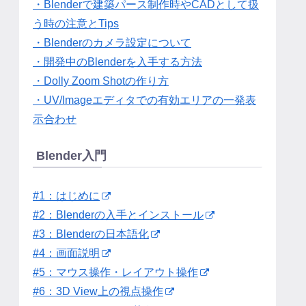
・Blenderで建築パース制作時やCADとして扱
う時の注意とTips
・Blenderのカメラ設定について
・開発中のBlenderを入手する方法
・Dolly Zoom Shotの作り方
・UV/Imageエディタでの有効エリアの一発表
示合わせ
Blender入門
#1：はじめに
#2：Blenderの入手とインストール
#3：Blenderの日本語化
#4：画面説明
#5：マウス操作・レイアウト操作
#6：3D View上の視点操作