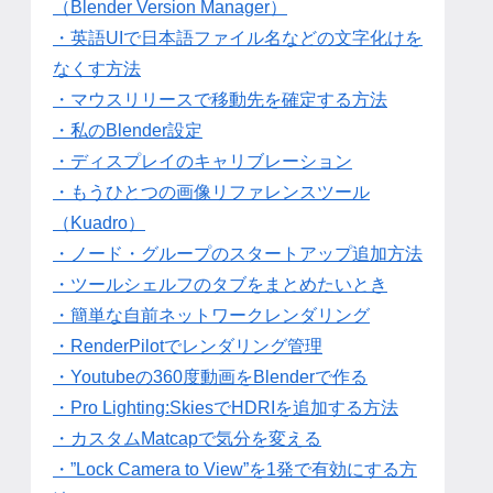
（Blender Version Manager）
・英語UIで日本語ファイル名などの文字化けを
なくす方法
・マウスリリースで移動先を確定する方法
・私のBlender設定
・ディスプレイのキャリブレーション
・もうひとつの画像リファレンスツール
（Kuadro）
・ノード・グループのスタートアップ追加方法
・ツールシェルフのタブをまとめたいとき
・簡単な自前ネットワークレンダリング
・RenderPilotでレンダリング管理
・Youtubeの360度動画をBlenderで作る
・Pro Lighting:SkiesでHDRIを追加する方法
・カスタムMatcapで気分を変える
・”Lock Camera to View”を1発で有効にする方