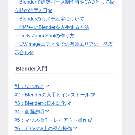
・Blenderで建築パース制作時やCADとして扱
う時の注意とTips
・Blenderのカメラ設定について
・開発中のBlenderを入手する方法
・Dolly Zoom Shotの作り方
・UV/Imageエディタでの有効エリアの一発表
示合わせ
Blender入門
#1：はじめに
#2：Blenderの入手とインストール
#3：Blenderの日本語化
#4：画面説明
#5：マウス操作・レイアウト操作
#6：3D View上の視点操作