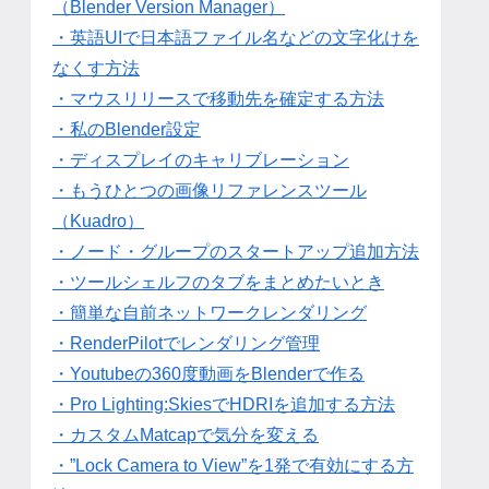
（Blender Version Manager）
・英語UIで日本語ファイル名などの文字化けを
なくす方法
・マウスリリースで移動先を確定する方法
・私のBlender設定
・ディスプレイのキャリブレーション
・もうひとつの画像リファレンスツール
（Kuadro）
・ノード・グループのスタートアップ追加方法
・ツールシェルフのタブをまとめたいとき
・簡単な自前ネットワークレンダリング
・RenderPilotでレンダリング管理
・Youtubeの360度動画をBlenderで作る
・Pro Lighting:SkiesでHDRIを追加する方法
・カスタムMatcapで気分を変える
・”Lock Camera to View”を1発で有効にする方