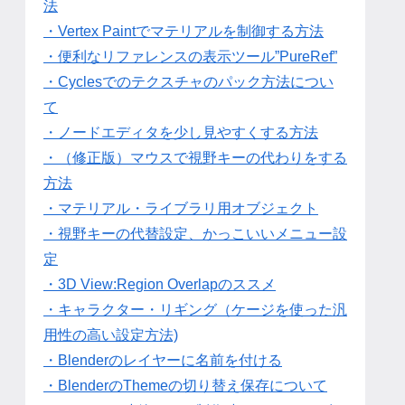
法
・Vertex Paintでマテリアルを制御する方法
・便利なリファレンスの表示ツール”PureRef”
・Cyclesでのテクスチャのパック方法につい
て
・ノードエディタを少し見やすくする方法
・（修正版）マウスで視野キーの代わりをする
方法
・マテリアル・ライブラリ用オブジェクト
・視野キーの代替設定、かっこいいメニュー設
定
・3D View:Region Overlapのススメ
・キャラクター・リギング（ケージを使った汎
用性の高い設定方法)
・Blenderのレイヤーに名前を付ける
・BlenderのThemeの切り替え保存について