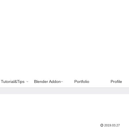
Tutorial&Tips
Blender Addon
Portfolio
Profile
2019.03.27