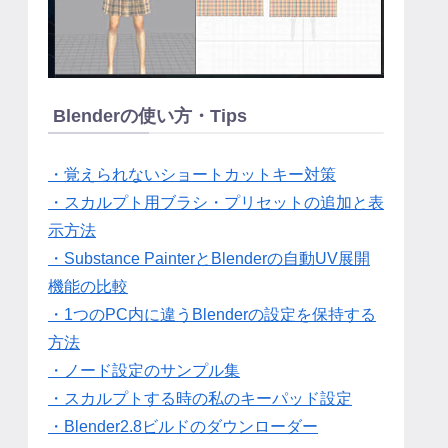
Blenderの使い方・Tips
・覚えられないショートカットキー対策
・スカルプト用ブラシ・プリセットの追加と表
示方法
・Substance PainterとBlenderの自動UV展開
機能の比較
・1つのPC内に違うBlenderの設定を保持する
方法
・ノード設定のサンプル集
・スカルプトする時の私のキーパッド設定
・Blender2.8ビルドのダウンローダー