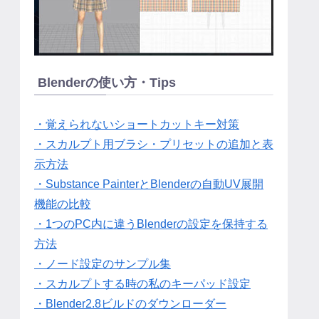
Blenderの使い方・Tips
・覚えられないショートカットキー対策
・スカルプト用ブラシ・プリセットの追加と表
示方法
・Substance PainterとBlenderの自動UV展開
機能の比較
・1つのPC内に違うBlenderの設定を保持する
方法
・ノード設定のサンプル集
・スカルプトする時の私のキーパッド設定
・Blender2.8ビルドのダウンローダー