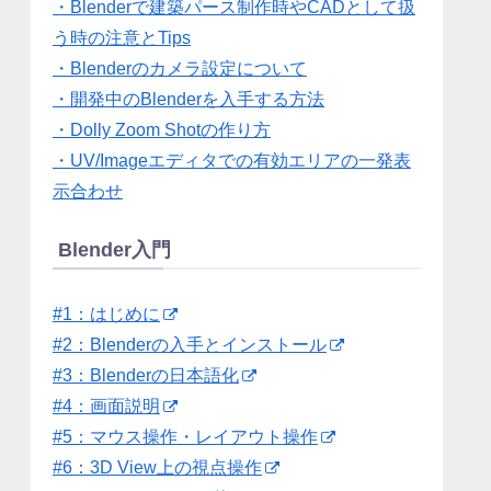
・Blenderで建築パース制作時やCADとして扱
う時の注意とTips
・Blenderのカメラ設定について
・開発中のBlenderを入手する方法
・Dolly Zoom Shotの作り方
・UV/Imageエディタでの有効エリアの一発表
示合わせ
Blender入門
#1：はじめに
#2：Blenderの入手とインストール
#3：Blenderの日本語化
#4：画面説明
#5：マウス操作・レイアウト操作
#6：3D View上の視点操作