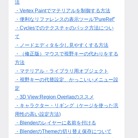
法
・Vertex Paintでマテリアルを制御する方法
・便利なリファレンスの表示ツール”PureRef”
・Cyclesでのテクスチャのパック方法につい
て
・ノードエディタを少し見やすくする方法
・（修正版）マウスで視野キーの代わりをする
方法
・マテリアル・ライブラリ用オブジェクト
・視野キーの代替設定、かっこいいメニュー設
定
・3D View:Region Overlapのススメ
・キャラクター・リギング（ケージを使った汎
用性の高い設定方法)
・Blenderのレイヤーに名前を付ける
・BlenderのThemeの切り替え保存について