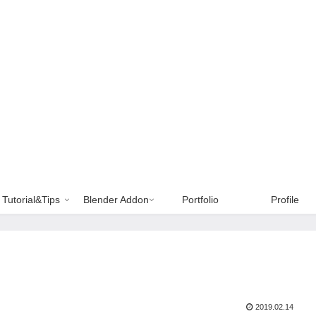
Tutorial&Tips
Blender Addon
Portfolio
Profile
2019.02.14