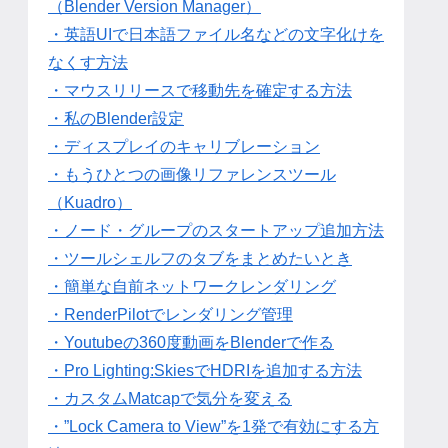
（Blender Version Manager）
・英語UIで日本語ファイル名などの文字化けを
なくす方法
・マウスリリースで移動先を確定する方法
・私のBlender設定
・ディスプレイのキャリブレーション
・もうひとつの画像リファレンスツール
（Kuadro）
・ノード・グループのスタートアップ追加方法
・ツールシェルフのタブをまとめたいとき
・簡単な自前ネットワークレンダリング
・RenderPilotでレンダリング管理
・Youtubeの360度動画をBlenderで作る
・Pro Lighting:SkiesでHDRIを追加する方法
・カスタムMatcapで気分を変える
・”Lock Camera to View”を1発で有効にする方