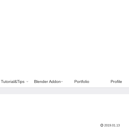
Tutorial&Tips
Blender Addon
Portfolio
Profile
2019.01.13