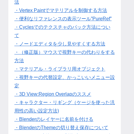
法
・Vertex Paintでマテリアルを制御する方法
・便利なリファレンスの表示ツール”PureRef”
・Cyclesでのテクスチャのパック方法につい
て
・ノードエディタを少し見やすくする方法
・（修正版）マウスで視野キーの代わりをする
方法
・マテリアル・ライブラリ用オブジェクト
・視野キーの代替設定、かっこいいメニュー設
定
・3D View:Region Overlapのススメ
・キャラクター・リギング（ケージを使った汎
用性の高い設定方法)
・Blenderのレイヤーに名前を付ける
・BlenderのThemeの切り替え保存について