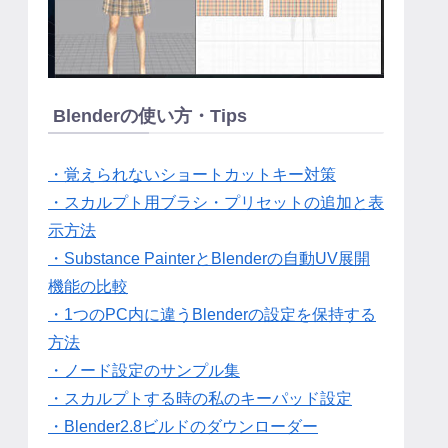
Blenderの使い方・Tips
・覚えられないショートカットキー対策
・スカルプト用ブラシ・プリセットの追加と表
示方法
・Substance PainterとBlenderの自動UV展開
機能の比較
・1つのPC内に違うBlenderの設定を保持する
方法
・ノード設定のサンプル集
・スカルプトする時の私のキーパッド設定
・Blender2.8ビルドのダウンローダー