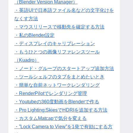
（Blender Version Manager）
・英語UIで日本語ファイル名などの文字化けを
なくす方法
・マウスリリースで移動先を確定する方法
・私のBlender設定
・ディスプレイのキャリブレーション
・もうひとつの画像リファレンスツール
（Kuadro）
・ノード・グループのスタートアップ追加方法
・ツールシェルフのタブをまとめたいとき
・簡単な自前ネットワークレンダリング
・RenderPilotでレンダリング管理
・Youtubeの360度動画をBlenderで作る
・Pro Lighting:SkiesでHDRIを追加する方法
・カスタムMatcapで気分を変える
・”Lock Camera to View”を1発で有効にする方