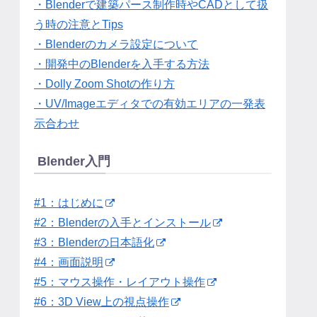
・Blenderで建築パース制作時やCADとして扱
う時の注意とTips
・Blenderのカメラ設定について
・開発中のBlenderを入手する方法
・Dolly Zoom Shotの作り方
・UV/Imageエディタでの有効エリアの一発表
示合わせ
Blender入門
#1：はじめに
#2：Blenderの入手とインストール
#3：Blenderの日本語化
#4：画面説明
#5：マウス操作・レイアウト操作
#6：3D View上の視点操作