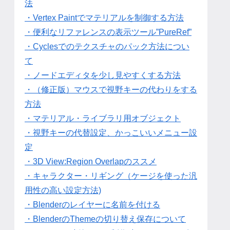
法
・Vertex Paintでマテリアルを制御する方法
・便利なリファレンスの表示ツール”PureRef”
・Cyclesでのテクスチャのパック方法につい
て
・ノードエディタを少し見やすくする方法
・（修正版）マウスで視野キーの代わりをする
方法
・マテリアル・ライブラリ用オブジェクト
・視野キーの代替設定、かっこいいメニュー設
定
・3D View:Region Overlapのススメ
・キャラクター・リギング（ケージを使った汎
用性の高い設定方法)
・Blenderのレイヤーに名前を付ける
・BlenderのThemeの切り替え保存について