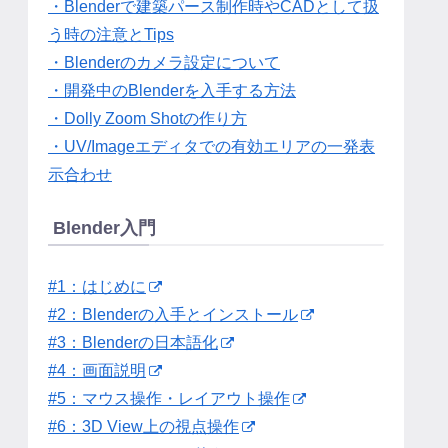
・Blenderで建築パース制作時やCADとして扱
う時の注意とTips
・Blenderのカメラ設定について
・開発中のBlenderを入手する方法
・Dolly Zoom Shotの作り方
・UV/Imageエディタでの有効エリアの一発表
示合わせ
Blender入門
#1：はじめに
#2：Blenderの入手とインストール
#3：Blenderの日本語化
#4：画面説明
#5：マウス操作・レイアウト操作
#6：3D View上の視点操作