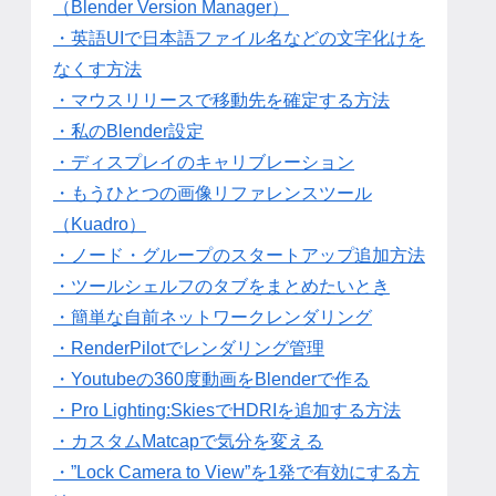
（Blender Version Manager）
・英語UIで日本語ファイル名などの文字化けを
なくす方法
・マウスリリースで移動先を確定する方法
・私のBlender設定
・ディスプレイのキャリブレーション
・もうひとつの画像リファレンスツール
（Kuadro）
・ノード・グループのスタートアップ追加方法
・ツールシェルフのタブをまとめたいとき
・簡単な自前ネットワークレンダリング
・RenderPilotでレンダリング管理
・Youtubeの360度動画をBlenderで作る
・Pro Lighting:SkiesでHDRIを追加する方法
・カスタムMatcapで気分を変える
・”Lock Camera to View”を1発で有効にする方