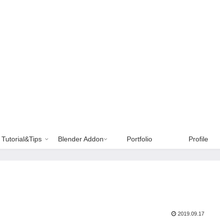
Tutorial&Tips
Blender Addon
Portfolio
Profile
2019.09.17