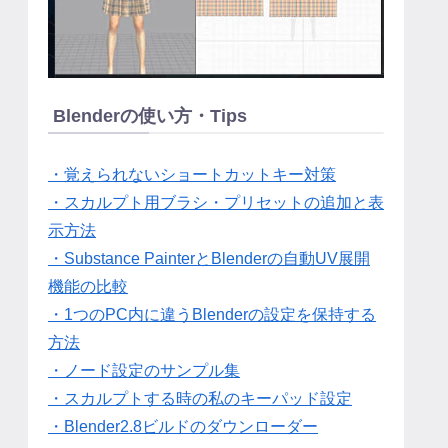
Blenderの使い方・Tips
・覚えられないショートカットキー対策
・スカルプト用ブラシ・プリセットの追加と表
示方法
・Substance PainterとBlenderの自動UV展開
機能の比較
・1つのPC内に違うBlenderの設定を保持する
方法
・ノード設定のサンプル集
・スカルプトする時の私のキーパッド設定
・Blender2.8ビルドのダウンローダー