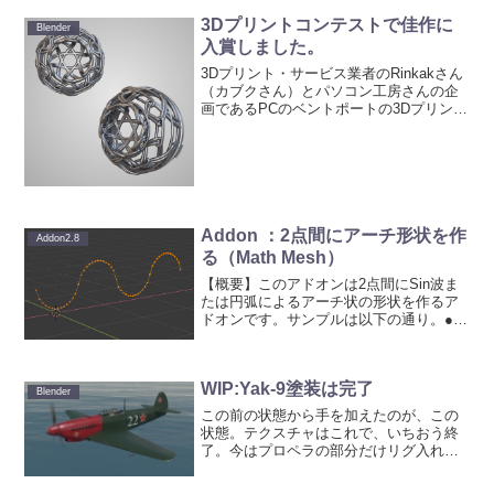
3Dプリントコンテストで佳作に
Blender
入賞しました。
3Dプリント・サービス業者のRinkakさん
（カブクさん）とパソコン工房さんの企
画であるPCのベントポートの3Dプリント
デザインコンテストで佳作に入賞しまし
た。コンテストのWebサイトはこちらで
す。入賞商品はGaming Headset。早...
Addon ：2点間にアーチ形状を作
Addon2.8
る（Math Mesh）
【概要】このアドオンは2点間にSin波ま
たは円弧によるアーチ状の形状を作るア
ドオンです。サンプルは以下の通り。●本
記事を書いたときのバージョンなど：
Blender ：2.8β（2019/3/2版）アドオン：
0.01作者：Ryan South...
WIP:Yak-9塗装は完了
Blender
この前の状態から手を加えたのが、この
状態。テクスチャはこれで、いちおう終
了。今はプロペラの部分だけリグ入れて
いるので、補助翼とかにもメッサーシュ
ミットのときと同じように入れる予定。