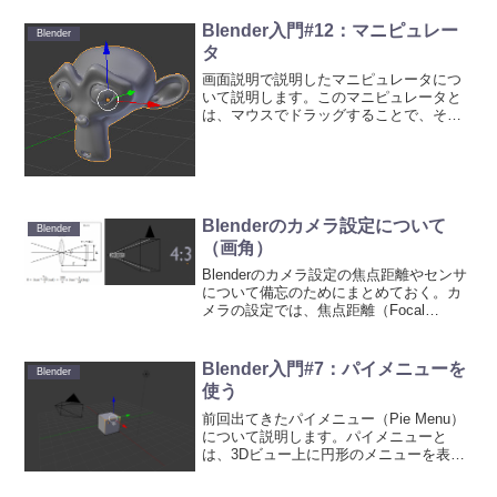
それが終わったら、どっかから飛行時の
サウンド素材を見つけてこ...
Blender入門#12：マニピュレー
Blender
タ
画面説明で説明したマニピュレータにつ
いて説明します。このマニピュレータと
は、マウスでドラッグすることで、その
ときのマニピュレータのモードに 従い、
移動、回転、拡大縮小を行うことができ
ます。Blender起動時に表示されているの
は移動させるモ...
Blenderのカメラ設定について
Blender
（画角）
Blenderのカメラ設定の焦点距離やセンサ
について備忘のためにまとめておく。カ
メラの設定では、焦点距離（Focal
Length）やカメラの撮像素子（センサ）
の大きさについて設定することができ
る。これにより画角(=視野角)が決まる。
Blender入門#7：パイメニューを
Blender
つまり...
使う
前回出てきたパイメニュー（Pie Menu）
について説明します。パイメニューと
は、3Dビュー上に円形のメニューを表示
させて操作性を向上させるものです(慣れ
の話なので、そう思わない人もいるか