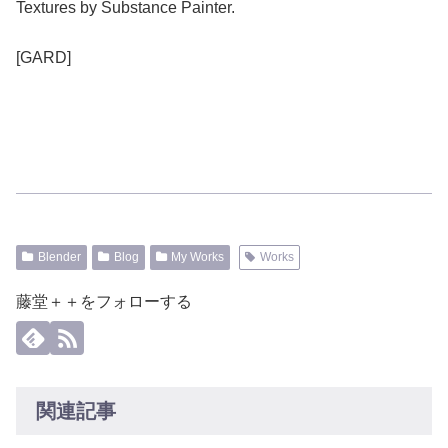
Textures by Substance Painter.
[GARD]
Blender
Blog
My Works
Works
藤堂＋＋をフォローする
関連記事