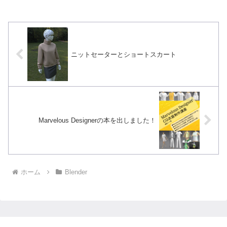
も)。形が食べ物のパイを切り分けた形に
似ていることか...
ニットセーターとショートスカート
Marvelous Designerの本を出しました！
ホーム
Blender