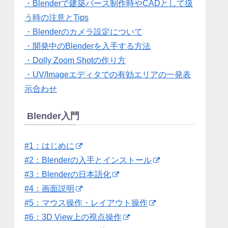
・Blenderで建築パース制作時やCADとして扱
う時の注意とTips
・Blenderのカメラ設定について
・開発中のBlenderを入手する方法
・Dolly Zoom Shotの作り方
・UV/Imageエディタでの有効エリアの一発表
示合わせ
Blender入門
#1：はじめに
#2：Blenderの入手とインストール
#3：Blenderの日本語化
#4：画面説明
#5：マウス操作・レイアウト操作
#6：3D View上の視点操作