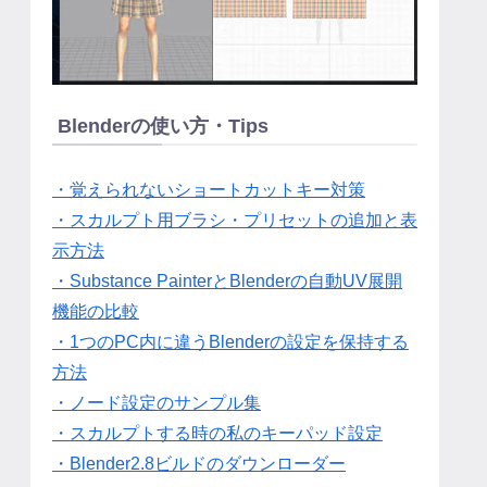
Blenderの使い方・Tips
・覚えられないショートカットキー対策
・スカルプト用ブラシ・プリセットの追加と表
示方法
・Substance PainterとBlenderの自動UV展開
機能の比較
・1つのPC内に違うBlenderの設定を保持する
方法
・ノード設定のサンプル集
・スカルプトする時の私のキーパッド設定
・Blender2.8ビルドのダウンローダー