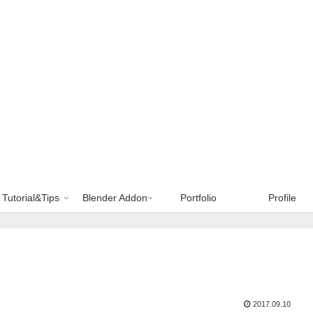
Tutorial&Tips
Blender Addon
Portfolio
Profile
2017.09.10