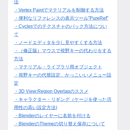
法
・Vertex Paintでマテリアルを制御する方法
・便利なリファレンスの表示ツール”PureRef”
・Cyclesでのテクスチャのパック方法につい
て
・ノードエディタを少し見やすくする方法
・（修正版）マウスで視野キーの代わりをする
方法
・マテリアル・ライブラリ用オブジェクト
・視野キーの代替設定、かっこいいメニュー設
定
・3D View:Region Overlapのススメ
・キャラクター・リギング（ケージを使った汎
用性の高い設定方法)
・Blenderのレイヤーに名前を付ける
・BlenderのThemeの切り替え保存について