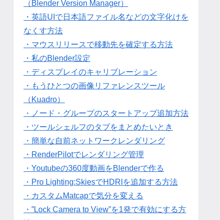
（Blender Version Manager）
・英語UIで日本語ファイル名などの文字化けを
なくす方法
・マウスリリースで移動先を確定する方法
・私のBlender設定
・ディスプレイのキャリブレーション
・もうひとつの画像リファレンスツール
（Kuadro）
・ノード・グループのスタートアップ追加方法
・ツールシェルフのタブをまとめたいとき
・簡単な自前ネットワークレンダリング
・RenderPilotでレンダリング管理
・Youtubeの360度動画をBlenderで作る
・Pro Lighting:SkiesでHDRIを追加する方法
・カスタムMatcapで気分を変える
・”Lock Camera to View”を1発で有効にする方